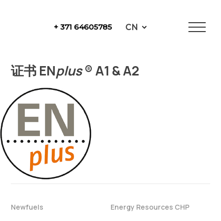
Skip
to
CN
+ 371 64605785
content
NewFuels
证书 EN
plus
® A1 & A2
Newfuels
Energy Resources CHP