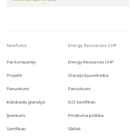
Newfuels
Energy Resources CHP
Par kompaneji
Energy Resources CHP
Projekti
Stacejis byuvnīceiba
Panuokumi
Panuokumi
Kūkskaidu granulyis
ISO Sertifikati
Īpierkumi
Privātuma politika
Sertifikati
Sīkfaili