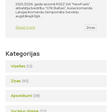
2025./2026. gada sezonā RSEZ SIA “NewFuels”
atbalstīja biedrību “GTK Baltais”, kuras komanda
Latvijas Komandu čempionāta Sieviešu
augstākajā līgā…
Read more
Ziņas
Kategorijas
Vizeites
(12)
Ziņas
(93)
Apsveikumi
(38)
Socialuo dzeive
(22)