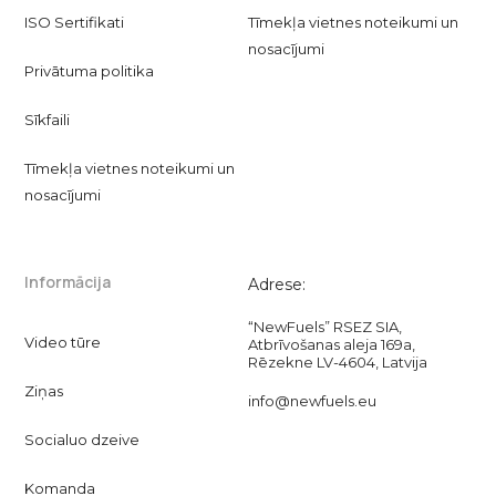
ISO Sertifikati
Tīmekļa vietnes noteikumi un
nosacījumi
Privātuma politika
Sīkfaili
Tīmekļa vietnes noteikumi un
nosacījumi
Informācija
Adrese:
“NewFuels” RSEZ SIA,
Video tūre
Atbrīvošanas aleja 169a,
Rēzekne LV-4604, Latvija
Ziņas
info@newfuels.eu
Socialuo dzeive
Komanda