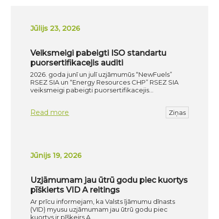
Jūlijs 23, 2026
Veiksmeigi pabeigti ISO standartu
puorsertifikacejis auditi
2026. goda junī un julī uzjāmumūs “NewFuels”
RSEZ SIA un “Energy Resources CHP” RSEZ SIA
veiksmeigi pabeigti puorsertifikacejis…
Read more
Ziņas
Jūnijs 19, 2026
Uzjāmumam jau ūtrū godu piec kuortys
pīškierts VID A reitings
Ar prīcu informejam, ka Valsts ījāmumu dīnasts
(VID) myusu uzjāmumam jau ūtrū godu piec
kuortys ir pīškeirs A…