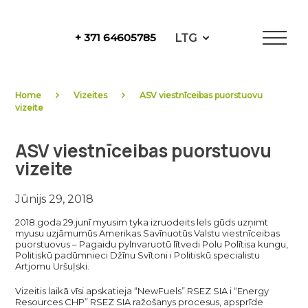
Skip
to
LTG
+ 371 64605785
content
NewFuels
Home
Vizeites
ASV viestnīceibas puorstuovu
vizeite
ASV viestnīceibas puorstuovu
vizeite
Jūnijs 29, 2018
2018.goda 29.junī myusim tyka izruodeits lels gūds uzņimt
myusu uzjāmumūs Amerikas Savīnuotūs Valstu viestnīceibas
puorstuovus – Pagaidu pylnvaruotū lītvedi Polu Polītisa kungu,
Politiskū padūmnieci Džīnu Svītoni i Politiskū specialistu
Artjomu Uršuļski.
Vizeitis laikā vīsi apskatieja “NewFuels” RSEZ SIA i “Energy
Resources CHP” RSEZ SIA ražošanys procesus, apsprīde