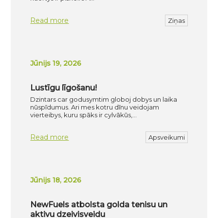
Read more
Ziņas
Jūnijs 19, 2026
Lustīgu līgošanu!
Dzintars car godusymtim globoj dobys un laika
nūspīdumus. Ari mes kotru dīnu veidojam
vierteibys, kuru spāks ir cylvākūs,…
Read more
Apsveikumi
Jūnijs 18, 2026
NewFuels atbolsta golda tenisu un
aktivu dzeivisveidu