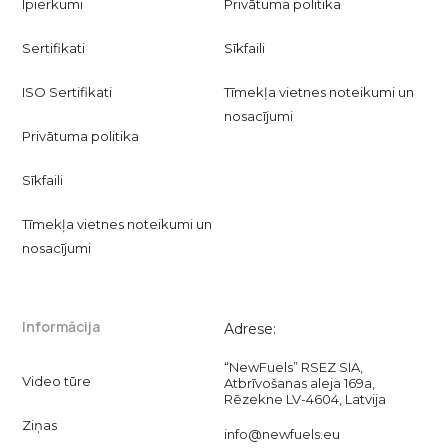
Īpierkumi
Privātuma politika
Sertifikati
Sīkfaili
ISO Sertifikati
Tīmekļa vietnes noteikumi un
nosacījumi
Privātuma politika
Sīkfaili
Tīmekļa vietnes noteikumi un
nosacījumi
Informācija
Adrese:
“NewFuels” RSEZ SIA,
Video tūre
Atbrīvošanas aleja 169a,
Rēzekne LV-4604, Latvija
Ziņas
info@newfuels.eu