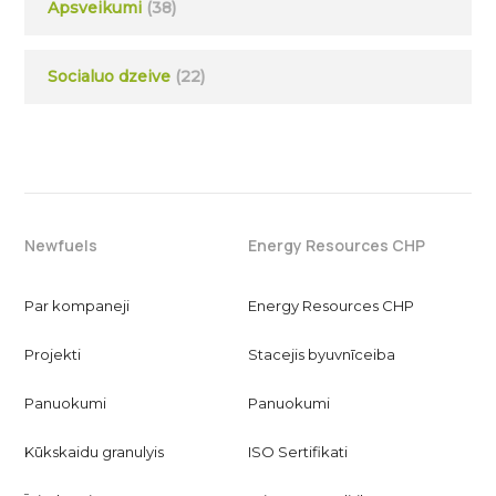
Apsveikumi
(38)
Socialuo dzeive
(22)
Newfuels
Energy Resources CHP
Par kompaneji
Energy Resources CHP
Projekti
Stacejis byuvnīceiba
Panuokumi
Panuokumi
Kūkskaidu granulyis
ISO Sertifikati