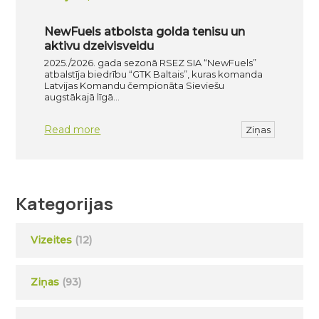
NewFuels atbolsta golda tenisu un
aktivu dzeivisveidu
2025./2026. gada sezonā RSEZ SIA “NewFuels”
atbalstīja biedrību “GTK Baltais”, kuras komanda
Latvijas Komandu čempionāta Sieviešu
augstākajā līgā…
Read more
Ziņas
Kategorijas
Vizeites
(12)
Ziņas
(93)