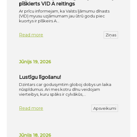
pīškierts VID A reitings
Ar prīcu informejam, ka Valsts ījāmumu dīnasts
(VID) myusu uzjāmumam jau ūtrū godu piec
kuortys ir pīškeirs A…
Read more
Ziņas
Jūnijs 19, 2026
Lustīgu līgošanu!
Dzintars car godusymtim globoj dobys un laika
nūspīdumus. Ari mes kotru dīnu veidojam
vierteibys, kuru spāks ir cylvākūs,…
Read more
Apsveikumi
Jūnijs 18, 2026