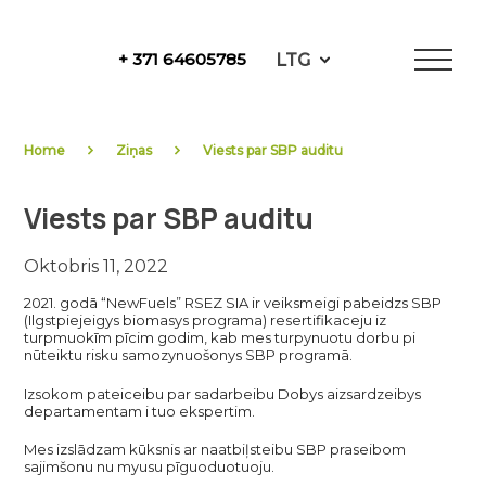
Skip
to
LTG
+ 371 64605785
content
NewFuels
Home
Ziņas
Viests par SBP auditu
Viests par SBP auditu
Oktobris 11, 2022
2021. godā “NewFuels” RSEZ SIA ir veiksmeigi pabeidzs SBP
(Ilgstpiejeigys biomasys programa) resertifikaceju iz
turpmuokīm pīcim godim, kab mes turpynuotu dorbu pi
nūteiktu risku samozynuošonys SBP programā.
Izsokom pateiceibu par sadarbeibu Dobys aizsardzeibys
departamentam i tuo ekspertim.
Mes izslādzam kūksnis ar naatbiļsteibu SBP praseibom
sajimšonu nu myusu pīguoduotuoju.