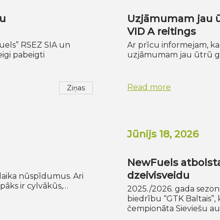
tu
Uzjāmumam jau ūtr
VID A reitings
uels” RSEZ SIA un
Ar prīcu informejam, k
gi pabeigti
uzjāmumam jau ūtrū god
Read more
Ziņas
Jūnijs 18, 2026
NewFuels atbolsta
dzeivisveidu
laika nūspīdumus. Ari
pāks ir cylvākūs,…
2025./2026. gada sezon
biedrību “GTK Baltais”
čempionāta Sieviešu au