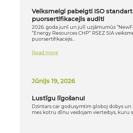
Veiksmeigi pabeigti ISO standar
puorsertifikacejis auditi
2026. goda junī un julī uzjāmumūs “NewF
“Energy Resources CHP” RSEZ SIA veiksmei
puorsertifikacejis…
Read more
Jūnijs 19, 2026
Lustīgu līgošanu!
Dzintars car godusymtim globoj dobys un 
mes kotru dīnu veidojam vierteibys, kuru s