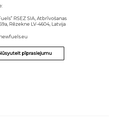
e:
uels” RSEZ SIA, Atbrīvošanas
169a, Rēzekne LV-4604, Latvija
newfuels.eu
Nūsyuteit pīprasiejumu