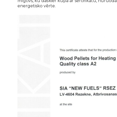
mīgtivs, kū daškier kūpā ar sertifikatu, nūruoda 
energetisko vērte.