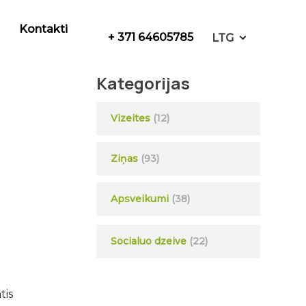
Kontakti
+ 371 64605785
LTG
Kategorijas
Vizeites
(12)
Ziņas
(93)
Apsveikumi
(38)
Socialuo dzeive
(22)
tis