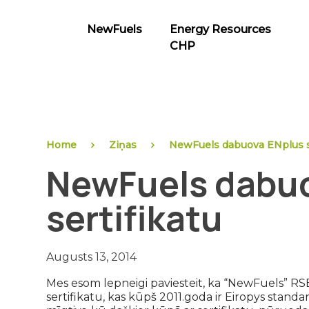
Skip
to
NewFuels
Energy Resources
content
CHP
NewFuels
Home
Ziņas
NewFuels dabuova ENplus s
NewFuels dabu
sertifikatu
Augusts 13, 2014
Mes esom lepneigi paviesteit, ka “NewFuels” RSEZ
sertifikatu, kas kūpš 2011.goda ir Eiropys stand