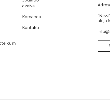
Socialuo
Adres
dzeive
“NewF
Komanda
aleja 
a
Kontakti
info@
oteikumi