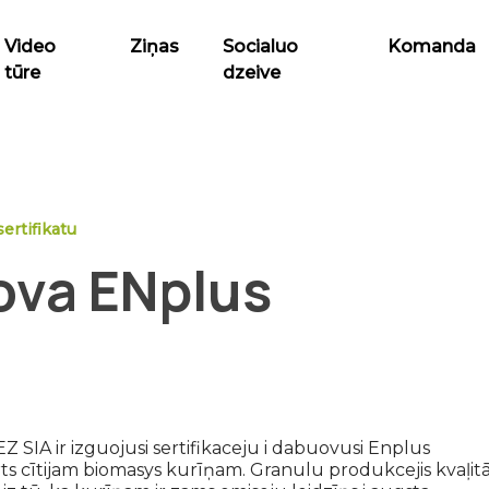
Video
Ziņas
Socialuo
Komanda
tūre
dzeive
ertifikatu
ova ENplus
 SIA ir izguojusi sertifikaceju i dabuovusi Enplus
arts cītijam biomasys kurīņam. Granulu produkcejis kvaļitā