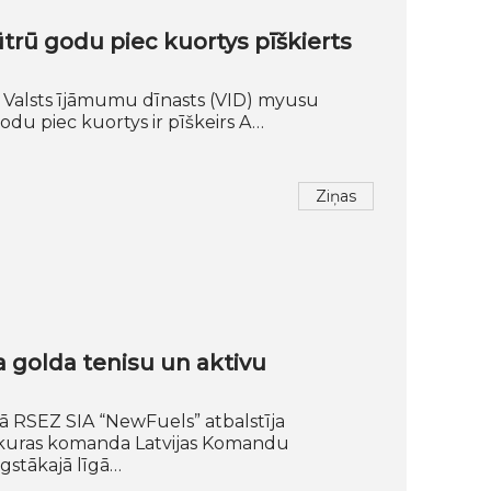
ū godu piec kuortys pīškierts
a Valsts ījāmumu dīnasts (VID) myusu
u piec kuortys ir pīškeirs A…
Ziņas
 golda tenisu un aktivu
ā RSEZ SIA “NewFuels” atbalstīja
, kuras komanda Latvijas Komandu
gstākajā līgā…