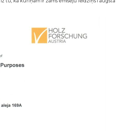
iz tū, ka kurīņam ir zams emiseju leidzīņs i augsta