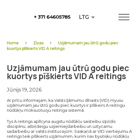
Skip
to
LTG
+ 371 64605785
content
NewFuels
Home
Ziņas
Uzjāmumam jau ūtrū godu piec
kuortys pīškierts VID A reitings
Uzjāmumam jau ūtrū godu piec
kuortys pīškierts VID A reitings
Jūnijs 19, 2026
Ar prīcu informejam, ka Valsts ījāmumu dīnasts (VID) myusu
uzjāmumam jau ūtrū godu piec kuortys ir pīškeirs A reitingu
nūdūkļu moksuotuoju reitinga sistemā.
Tys A reitings aplīcyna augstu nūdūkļu saisteibu izpiļdis
disciplinu, atbiļdeigu uzjiemiejdarbeibu un uztycamu
sadarbeibu ar valsts institucejom. Saskaņā ar VID viertiejumu A
reitings teik pīškierts uzjāmumim, kurim nav byutisku nūdūkļu