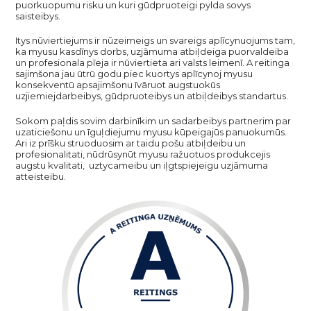
puorkuopumu risku un kuri gūdpruoteigi pylda sovys
saisteibys.
Itys nūviertiejums ir nūzeimeigs un svareigs aplīcynuojums tam,
ka myusu kasdīnys dorbs, uzjāmuma atbiļdeiga puorvaldeiba
un profesionala pīeja ir nūviertieta ari valsts leimenī. A reitinga
sajimšona jau ūtrū godu piec kuortys aplīcynoj myusu
konsekventū apsajimšonu īvāruot augstuokūs
uzjiemiejdarbeibys, gūdpruoteibys un atbiļdeibys standartus.
Sokom paļdis sovim darbinīkim un sadarbeibys partnerim par
uzaticiešonu un īguļdiejumu myusu kūpeigajūs panuokumūs.
Ari iz prīšku struoduosim ar taidu pošu atbiļdeibu un
profesionalitati, nūdrūsynūt myusu ražuotuos produkcejis
augstu kvalitati, uztycameibu un iļgtspiejeigu uzjāmuma
atteisteibu.