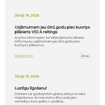
Jūnijs 19, 2026
Uzjāmumam jau ūtrū godu piec kuortys
pīškierts VID A reitings
Ar prīcu informejam, ka Valsts ījāmumu dīnasts
(VID) myusu uzjāmumam jau ūtrū godu piec
kuortys ir pīškeirs A…
Read more
Ziņas
Jūnijs 19, 2026
Lustīgu līgošanu!
Dzintars car godusymtim globoj dobys un laika
nūspīdumus. Ari mes kotru dīnu veidojam
vierteibys, kuru spāks ir cylvākūs,…