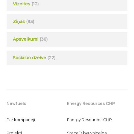
Vizeites
(12)
Ziņas
(93)
Apsveikumi
(38)
Socialuo dzeive
(22)
Newfuels
Energy Resources CHP
Par kompaneji
Energy Resources CHP
Projekti
Stacejis byuvnīceiba