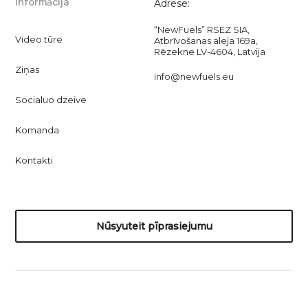
Informācija
Adrese:
“NewFuels” RSEZ SIA,
Video tūre
Atbrīvošanas aleja 169a,
Rēzekne LV-4604, Latvija
Ziņas
info@newfuels.eu
Socialuo dzeive
Komanda
Kontakti
Nūsyuteit pīprasiejumu