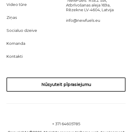
“NewFuels” RSEZ SIA,
Video tūre
Atbrīvošanas aleja 169a,
Rēzekne LV-4604, Latvija
Ziņas
info@newfuels.eu
Socialuo dzeive
Komanda
Kontakti
Nūsyuteit pīprasiejumu
+ 371 64605785