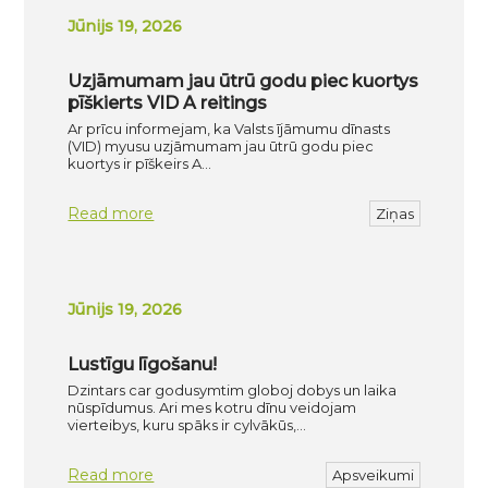
Jūnijs 19, 2026
Uzjāmumam jau ūtrū godu piec kuortys
pīškierts VID A reitings
Ar prīcu informejam, ka Valsts ījāmumu dīnasts
(VID) myusu uzjāmumam jau ūtrū godu piec
kuortys ir pīškeirs A…
Read more
Ziņas
Jūnijs 19, 2026
Lustīgu līgošanu!
Dzintars car godusymtim globoj dobys un laika
nūspīdumus. Ari mes kotru dīnu veidojam
vierteibys, kuru spāks ir cylvākūs,…
Read more
Apsveikumi