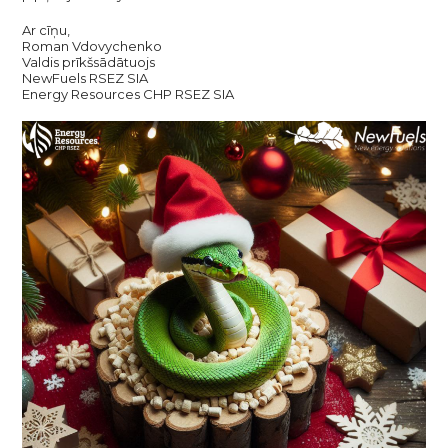
Ar cīņu,
Roman Vdovychenko
Valdis prīkšsādātuojs
NewFuels RSEZ SIA
Energy Resources CHP RSEZ SIA