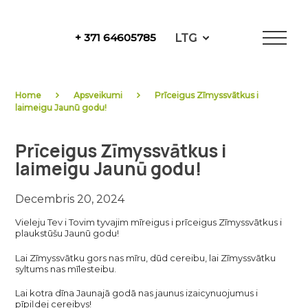
Skip
to
LTG
+ 371 64605785
content
NewFuels
Home
Apsveikumi
Prīceigus Zīmyssvātkus i
laimeigu Jaunū godu!
Prīceigus Zīmyssvātkus i
laimeigu Jaunū godu!
Decembris 20, 2024
Vieleju Tev i Tovim tyvajim mīreigus i prīceigus Zīmyssvātkus i
plaukstūšu Jaunū godu!
Lai Zīmyssvātku gors nas mīru, dūd cereibu, lai Zīmyssvātku
syltums nas mīlesteibu.
Lai kotra dīna Jaunajā godā nas jaunus izaicynuojumus i
pīpiļdej cereibys!