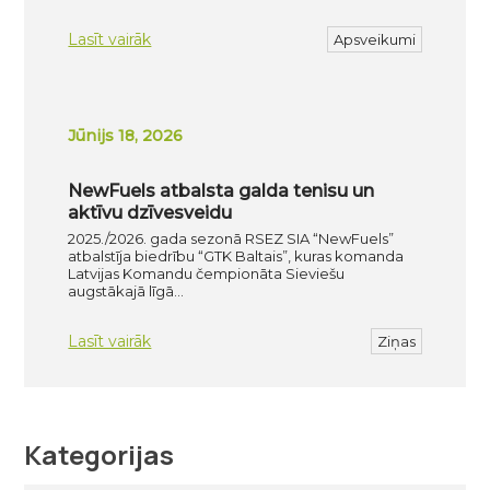
Lasīt vairāk
Apsveikumi
Jūnijs 18, 2026
NewFuels atbalsta galda tenisu un
aktīvu dzīvesveidu
2025./2026. gada sezonā RSEZ SIA “NewFuels”
atbalstīja biedrību “GTK Baltais”, kuras komanda
Latvijas Komandu čempionāta Sieviešu
augstākajā līgā…
Lasīt vairāk
Ziņas
Kategorijas