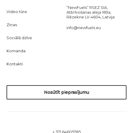
“NewFuels” RSEZ SIA,
Video tūre
Atbrīvošanas aleja 169a,
Rēzekne LV-4604, Latvija
Ziņas
info@newfuels.eu
Sociālā dzīve
Komanda
Kontakti
Nosūtīt pieprasījumu
+ 371 64605785