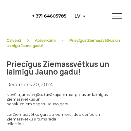
Skip
to
LV
+ 371 64605785
content
NewFuels
Galvenā
Apsveikumi
Priecīgus Ziemassvētkus un
laimīgu Jauno gadu!
Priecīgus Ziemassvētkus un
laimīgu Jauno gadu!
Decembris 20, 2024
Novēlu jums un jūsu tuvākajiem mierpilnus un laimīgus
Ziemassvētkus un
panākumiem bagātu Jauno gadu!
Lai Ziemassvētku gars atnes mieru, dod cerību un
Ziemassvētku siltums rada
mīlestību.