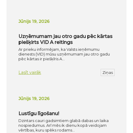
Jūnijs 19, 2026
Uzņēmumam jau otro gadu pēc kārtas
piešķirts VID A reitings
Ar prieku informējam, ka Valsts ieņēmumu
dienests (VID) mūsu uzņēmumam jau otro gadu
pēc kārtas ir piešķīris A…
Lasīt vairāk
Ziņas
Jūnijs 19, 2026
Lustīgu līgošanu!
Dzintars cauri gadsimtiem glabā dabas un laika
nospiedumus. Arī mēs ik dienu kopā veidojam
vērtības, kuru spēks rodams…