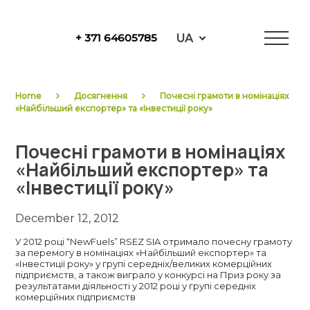
Skip
to
UA
+ 371 64605785
content
NewFuels
Home
Досягнення
Почесні грамоти в номінаціях
«Найбільший експортер» та «Інвестиції року»
Почесні грамоти в номінаціях
«Найбільший експортер» та
«Інвестиції року»
December 12, 2012
У 2012 році “NewFuels” RSEZ SIA отримало почесну грамоту
за перемогу в номінаціях «Найбільший експортер» та
«Інвестиції року» у групі середніх/великих комерційних
підприємств, а також виграло у конкурсі на Приз року за
результатами діяльності у 2012 році у групі середніх
комерційних підприємств