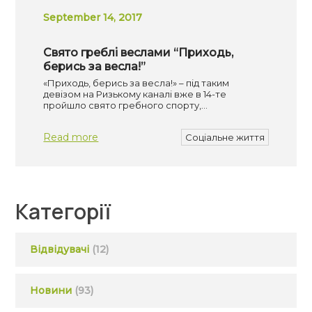
September 14, 2017
Свято греблі веслами “Приходь,
берись за весла!”
«Приходь, берись за весла!» – під таким
девізом на Ризькому каналі вже в 14-те
пройшло свято гребного спорту,…
Read more
Соціальне життя
Категорії
Відвідувачі
(12)
Новини
(93)