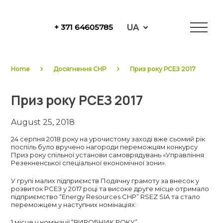
Skip
to
UA
+ 371 64605785
content
NewFuels
Home
Досягнення CHP
Приз року РСЕЗ 2017
Приз року РСЕЗ 2017
August 25, 2018
24 серпня 2018 року на урочистому заході вже сьомий рік
поспіль було вручено нагороди переможцям конкурсу
Приз року спільної установи самоврядувань «Управління
Резекненської спеціальної економічної зони».
У групі малих підприємств Подячну грамоту за внесок у
розвиток РСЕЗ у 2017 році та високе друге місце отримало
підприємство “Energy Resources CHP” RSEZ SIA та стало
переможцем у наступних номінаціях:
1 місце у номінації “ВИРОБНИК РОКУ”