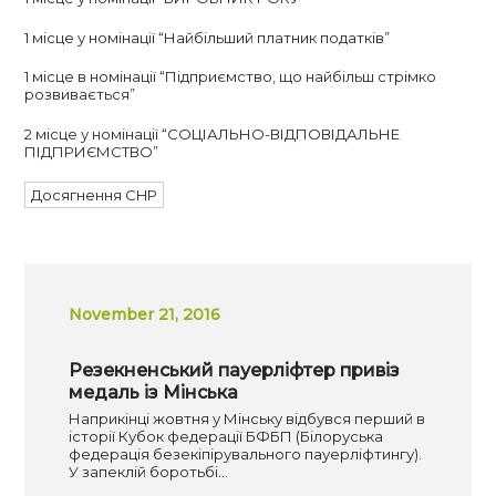
1 місце у номінації “Найбільший платник податків”
1 місце в номінації “Підприємство, що найбільш стрімко
розвивається”
2 місце у номінації “СОЦІАЛЬНО-ВІДПОВІДАЛЬНЕ
ПІДПРИЄМСТВО”
Досягнення CHP
November 21, 2016
Резекненський пауерліфтер привіз
медаль із Мінська
Наприкінці жовтня у Мінську відбувся перший в
історії Кубок федерації БФБП (Білоруська
федерація безекіпірувального пауерліфтингу).
У запеклій боротьбі…