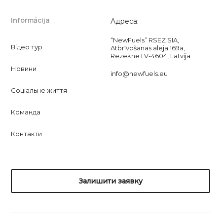
Informācija
Адреса:
“NewFuels” RSEZ SIA,
Відео тур
Atbrīvošanas aleja 169a,
Rēzekne LV-4604, Latvija
Новини
info@newfuels.eu
Соціальне життя
Команда
Контакти
Залишити заявку