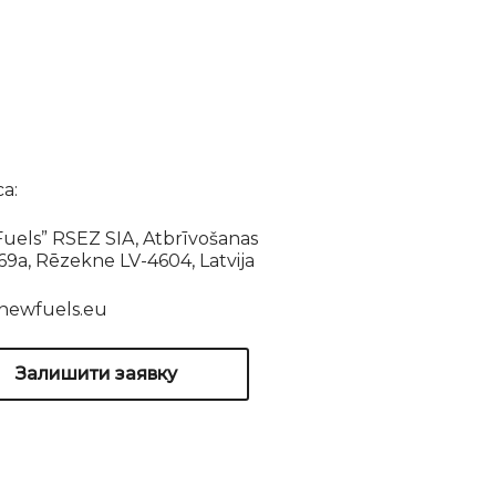
а:
uels” RSEZ SIA, Atbrīvošanas
169a, Rēzekne LV-4604, Latvija
newfuels.eu
Залишити заявку