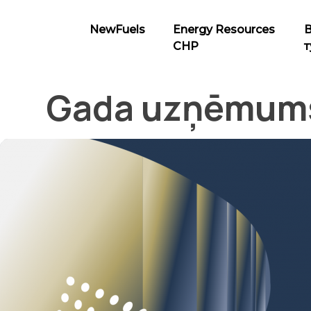
Skip
to
NewFuels
Energy Resources
content
CHP
т
NewFuels
Gada uzņēmum