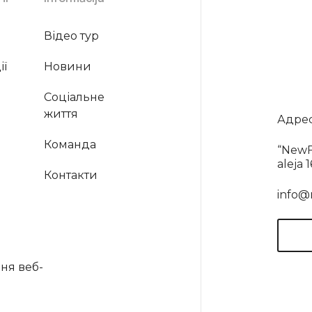
Відео тур
ії
Новини
Соціальне
життя
Адрес
Команда
“NewF
aleja 
Контакти
info@
ня веб-