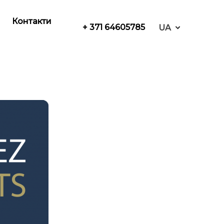
Контакти
+ 371 64605785
UA