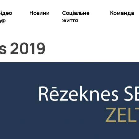
Відео
Новини
Соціальне
Команда
ур
життя
s 2019