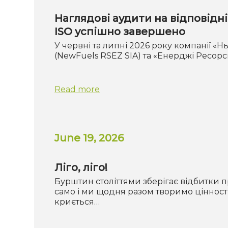
Наглядові аудити на відповідн
ISO успішно завершено
У червні та липні 2026 року компанії 
(NewFuels RSEZ SIA) та «Енерджі Ресорс
Read more
June 19, 2026
Ліго, ліго!
Бурштин століттями зберігає відбитки п
само і ми щодня разом творимо цінності
криється…