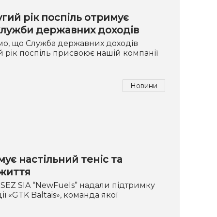
гий рік поспіль отримує
 Служби державних доходів
мо, що Служба державних доходів
ий рік поспіль присвоює нашій компанії
Новини
ує настільний теніс та
 життя
 RSEZ SIA “NewFuels” надали підтримку
ї «GTK Baltais», команда якої