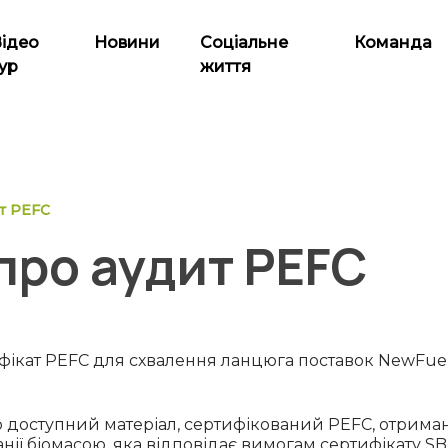
Відео
Новини
Соціальне
Команда
ур
життя
т PEFC
про аудит PEFC
ифікат PEFC для схвалення ланцюга поставок NewFue
о доступний матеріал, сертифікований PEFC, отрим
нії біомасою, яка відповідає вимогам сертифікату SB