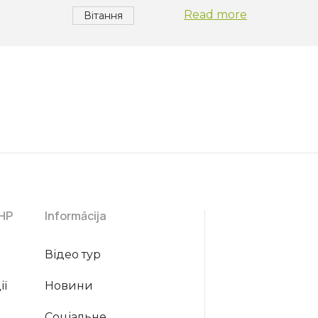
Read more
Вітання
CHP
Informācija
Відео тур
ії
Новини
Соціальне