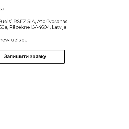
а:
uels” RSEZ SIA, Atbrīvošanas
169a, Rēzekne LV-4604, Latvija
newfuels.eu
Залишити заявку