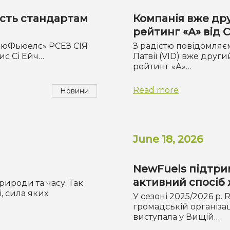
ість стандартам
Компанія вже дру
рейтинг «А» від
«НьюФьюелс» РСЕЗ СІЯ
З радістю повідомляє
ис Сі Ейч…
Латвії (VID) вже друг
рейтинг «А»…
Read more
Новини
June 18, 2026
NewFuels підтрим
активний спосіб
рироди та часу. Так
, сила яких
У сезоні 2025/2026 р.
громадській організаці
виступала у Вищій…