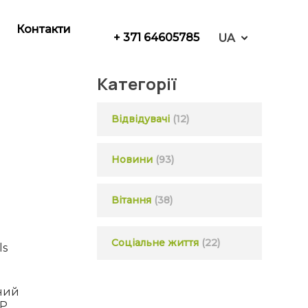
Контакти
+ 371 64605785
UA
Категорії
Відвідувачі
(12)
Новини
(93)
Вітання
(38)
Соціальне життя
(22)
ls
аний
P,