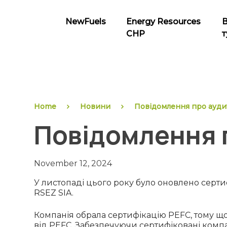
Skip
to
NewFuels
Energy Resources
content
CHP
т
NewFuels
Home
Новини
Повідомлення про ауди
Повідомлення 
November 12, 2024
У листопаді цього року було оновлено серт
RSEZ SIA.
Компанія обрала сертифікацію PEFC, тому щ
від PEFC. Забезпечуючи сертифіковані компа