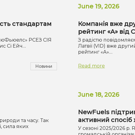
June 19, 2026
ість стандартам
Компанія вже дру
рейтинг «А» від
«НьюФьюелс» РСЕЗ СІЯ
З радістю повідомляє
ис Сі Ейч…
Латвії (VID) вже друг
рейтинг «А»…
Read more
Новини
June 18, 2026
NewFuels підтрим
активний спосіб
рироди та часу. Так
, сила яких
У сезоні 2025/2026 р.
громадській організаці