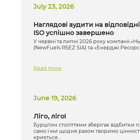
July 23, 2026
Наглядові аудити на відповідн
ISO успішно завершено
У червні та липні 2026 року компанії 
(NewFuels RSEZ SIA) та «Енерджі Ресорс
Read more
June 19, 2026
Ліго, ліго!
Бурштин століттями зберігає відбитки п
само і ми щодня разом творимо цінності
криється…