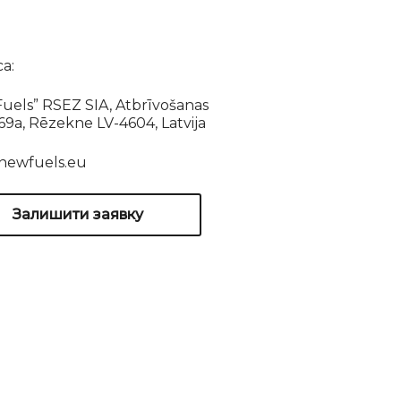
а:
uels” RSEZ SIA, Atbrīvošanas
169a, Rēzekne LV-4604, Latvija
newfuels.eu
Залишити заявку