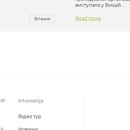
виступала у Вищій…
Read more
Вітання
CHP
Informācija
Відео тур
ії
Новини