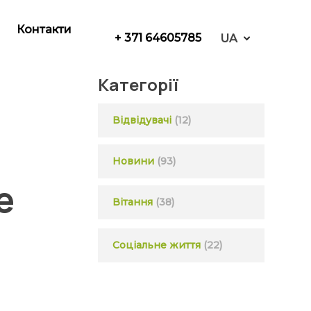
Контакти
+ 371 64605785
UA
Категорії
Відвідувачі
(12)
Новини
(93)
е
Вітання
(38)
Соціальне життя
(22)