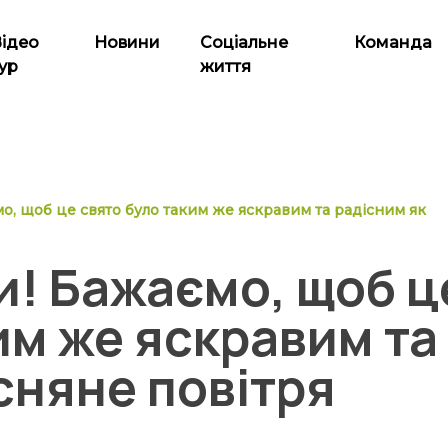
Відео
Новини
Соціальне
Команда
ур
життя
о, щоб це свято було таким же яскравим та радісним як
и! Бажаємо, щоб ц
им же яскравим та
сняне повітря