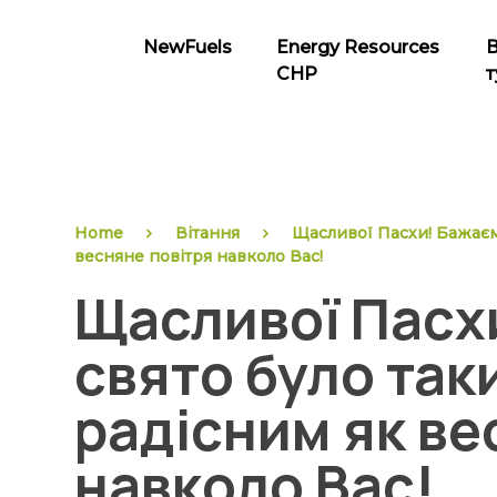
Skip
to
NewFuels
Energy Resources
content
CHP
т
NewFuels
Home
Вітання
Щасливої Пасхи! Бажаєм
весняне повітря навколо Вас!
Щасливої Пасх
свято було так
радісним як ве
навколо Вас!