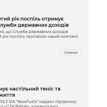
гий рік поспіль отримує
 Служби державних доходів
мо, що Служба державних доходів
ий рік поспіль присвоює нашій компанії
Новини
ує настільний теніс та
 життя
 RSEZ SIA “NewFuels” надали підтримку
ї «GTK Baltais», команда якої