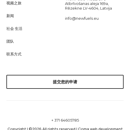
视频之旅
Atbrīvošanas aleja 169a,
Rēzekne LV-4604, Latvija
新闻
info@newfuels.eu
社会 生活
团队
联系方式
提交您的申请
+ 371 64605785
Copyright
|
©2026 All rights reserved
|
Coma web development