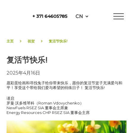
Skip
to
CN
+ 371 64605785
content
NewFuels
主页
祝贺
复活节快乐!
复活节快乐!
2025年4月16日
愿彩蛋绘画和寻找兔子给你带来快乐，愿你的复活节篮子充满爱与和
平！享受这个带给我们爱与希望的特殊日子！ 复活节快乐!
谨启
罗曼·沃多维琴科（Roman Vdovychenko）
NewFuels RSEZ SIA 董事会主席兼
Energy Resources CHP RSEZ SIA 董事会主席