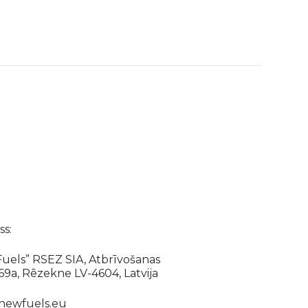
s:
uels” RSEZ SIA, Atbrīvošanas
169a, Rēzekne LV-4604, Latvija
newfuels.eu