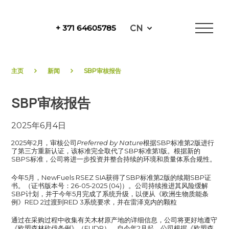
Skip
to
CN
+ 371 64605785
content
NewFuels
主页
新闻
SBP审核报告
SBP审核报告
2025年6月4日
2025年2月，审核公司
Preferred by Nature
根据SBP标准第2版进行
了第三方重新认证，该标准完全取代了SBP标准第1版。根据新的
SBPS标准，公司将进一步投资并整合持续的环境和质量体系合规性。
今年5月，NewFuels RSEZ SIA获得了SBP标准第2版的续期SBP证
书。（证书版本号：26-05-2025 (04)）。公司持续推进其风险缓解
SBP计划，并于今年5月完成了系统升级，以便从《欧洲生物质能条
例》RED 2过渡到RED 3系统要求，并在雷泽克内的颗粒
通过在采购过程中收集有关木材原产地的详细信息，公司将更好地遵守
《欧盟森林砍伐条例》（EUDR）。自今年2月起，公司根据《欧盟森