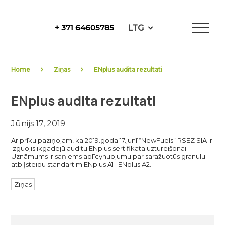
Skip
to
LTG
+ 371 64605785
content
NewFuels
Home
Ziņas
ENplus audita rezultati
ENplus audita rezultati
Jūnijs 17, 2019
Ar prīku paziņojam, ka 2019.goda 17.junī “NewFuels” RSEZ SIA ir
izguojis ikgadejū auditu ENplus sertifikata uztureišonai.
Uznāmums ir saņiems aplīcynuojumu par saražuotūs granulu
atbiļsteibu standartim ENplus A1 i ENplus A2.
Ziņas