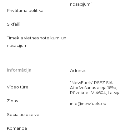
nosacījumi
Privātuma politika
Sīkfaili
Tīmekļa vietnes noteikumi un
nosacījumi
Informācija
Adrese:
“NewFuels” RSEZ SIA,
Video tūre
Atbrīvošanas aleja 169a,
Rēzekne LV-4604, Latvija
Ziņas
info@newfuels.eu
Socialuo dzeive
Komanda