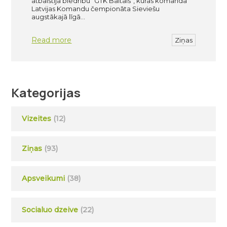
atbalstīja biedrību “GTK Baltais”, kuras komanda
Latvijas Komandu čempionāta Sieviešu
augstākajā līgā…
Read more
Ziņas
Kategorijas
Vizeites
(12)
Ziņas
(93)
Apsveikumi
(38)
Socialuo dzeive
(22)