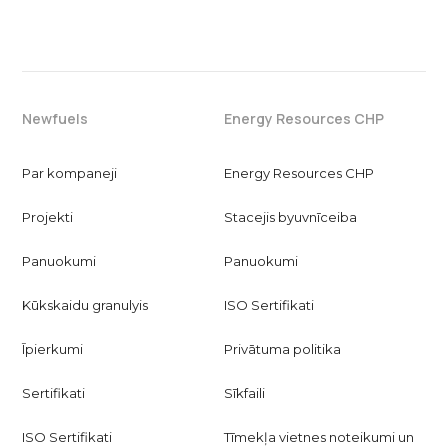
Newfuels
Energy Resources CHP
Par kompaneji
Energy Resources CHP
Projekti
Stacejis byuvnīceiba
Panuokumi
Panuokumi
Kūkskaidu granulyis
ISO Sertifikati
Īpierkumi
Privātuma politika
Sertifikati
Sīkfaili
ISO Sertifikati
Tīmekļa vietnes noteikumi un