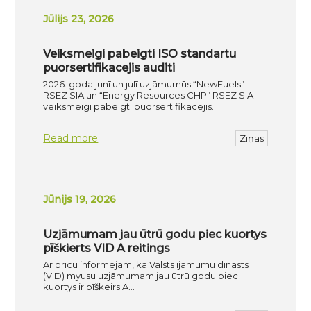
Jūlijs 23, 2026
Veiksmeigi pabeigti ISO standartu
puorsertifikacejis auditi
2026. goda junī un julī uzjāmumūs “NewFuels”
RSEZ SIA un “Energy Resources CHP” RSEZ SIA
veiksmeigi pabeigti puorsertifikacejis…
Read more
Ziņas
Jūnijs 19, 2026
Uzjāmumam jau ūtrū godu piec kuortys
pīškierts VID A reitings
Ar prīcu informejam, ka Valsts ījāmumu dīnasts
(VID) myusu uzjāmumam jau ūtrū godu piec
kuortys ir pīškeirs A…