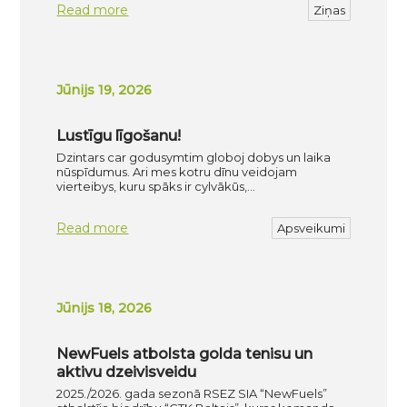
Read more
Ziņas
Jūnijs 19, 2026
Lustīgu līgošanu!
Dzintars car godusymtim globoj dobys un laika
nūspīdumus. Ari mes kotru dīnu veidojam
vierteibys, kuru spāks ir cylvākūs,…
Read more
Apsveikumi
Jūnijs 18, 2026
NewFuels atbolsta golda tenisu un
aktivu dzeivisveidu
2025./2026. gada sezonā RSEZ SIA “NewFuels”