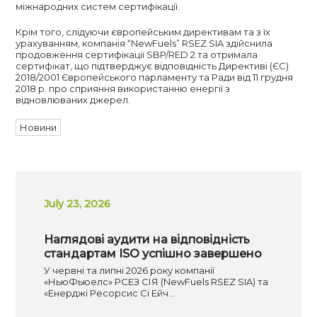
міжнародних систем сертифікації.
Крім того, слідуючи європейським директивам та з їх
урахуванням, компанія “NewFuels” RSEZ SIA здійснила
продовження сертифікації SBP/RED 2 та отримала
сертифікат, що підтверджує відповідність Директиві (ЄС)
2018/2001 Європейського парламенту та Ради від 11 грудня
2018 р. про сприяння використанню енергії з
відновлюваних джерел.
Новини
July 23, 2026
Наглядові аудити на відповідність
стандартам ISO успішно завершено
У червні та липні 2026 року компанії
«НьюФьюелс» РСЕЗ СІЯ (NewFuels RSEZ SIA) та
«Енерджі Ресорсис Сі Ейч…