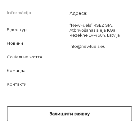
Informācija
Адреса:
“NewFuels” RSEZ SIA,
Відео тур
Atbrīvošanas aleja 169a,
Rēzekne LV-4604, Latvija
Новини
info@newfuels.eu
Соціальне життя
Команда
Контакти
Залишити заявку