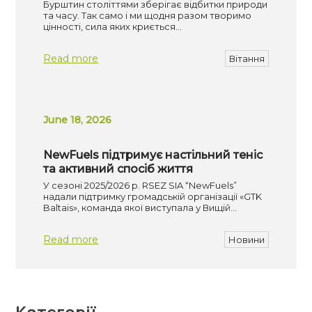
Бурштин століттями зберігає відбитки природи
та часу. Так само і ми щодня разом творимо
цінності, сила яких криється…
Read more
Вітання
June 18, 2026
NewFuels підтримує настільний теніс
та активний спосіб життя
У сезоні 2025/2026 р. RSEZ SIA “NewFuels”
надали підтримку громадській організації «GTK
Baltais», команда якої виступала у Вищій…
Read more
Новини
Категорії