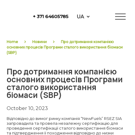
Skip
to
UA
+ 371 64605785
content
NewFuels
Home
Новини
Про дотримання компанією
основних процесів Програми сталого використання біомаси
(SBP)
Про дотримання компанією
основних процесів Програми
сталого використання
біомаси (SBP)
October 10, 2023
Відповідно до вимог ринку компанія “NewFuels” RSEZ SIA
запровадила та провела незалежну сертифікацію для
проведення сертифікації сталого використання біомаси
та підтвердження її походження відповідно до низки