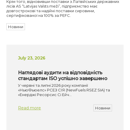
Крім того, відновивши поставки з Латвійських державних
лісів AS “Latvijas Valsts meži”, підприємство має
довгострокові та надійні поставки сировини,
сертифікованої на 100% за PEFC.
Новини
July 23, 2026
Наглядові аудити на відповідність
стандартам ISO успішно завершено
У червні та липні 2026 року компанії
«НьюФьюелс» РСЕЗ СІЯ (NewFuels RSEZ SIA) та
«Енерджі Ресорсис Сі Ейч…
Read more
Новини