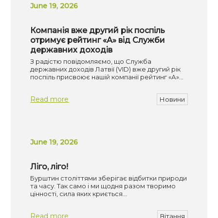
June 19, 2026
Компанія вже другий рік поспіль
отримує рейтинг «А» від Служби
державних доходів
З радістю повідомляємо, що Служба
державних доходів Латвії (VID) вже другий рік
поспіль присвоює нашій компанії рейтинг «А»…
Read more
Новини
June 19, 2026
Ліго, ліго!
Бурштин століттями зберігає відбитки природи
та часу. Так само і ми щодня разом творимо
цінності, сила яких криється…
Read more
Вітання