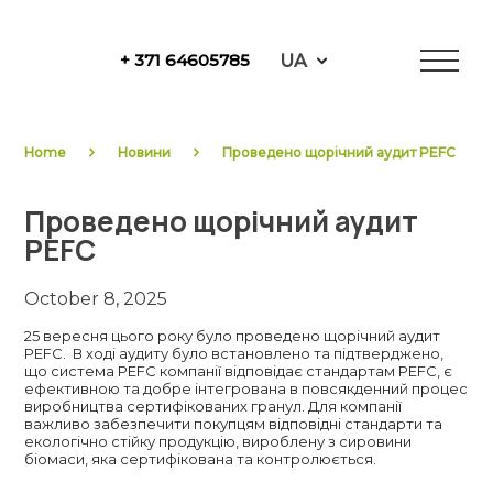
Skip
to
UA
+ 371 64605785
content
NewFuels
Home
Новини
Проведено щорічний аудит PEFC
Проведено щорічний аудит
PEFC
October 8, 2025
25 вересня цього року було проведено щорічний аудит
PEFC. В ході аудиту було встановлено та підтверджено,
що система PEFC компанії відповідає стандартам PEFC, є
ефективною та добре інтегрована в повсякденний процес
виробництва сертифікованих гранул. Для компанії
важливо забезпечити покупцям відповідні стандарти та
екологічно стійку продукцію, вироблену з сировини
біомаси, яка сертифікована та контролюється.