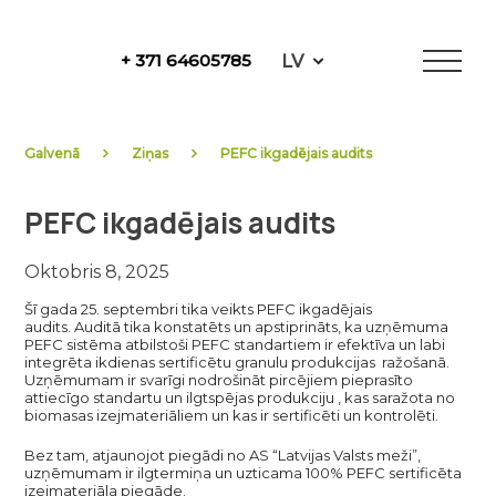
Skip
to
LV
+ 371 64605785
content
NewFuels
Galvenā
Ziņas
PEFC ikgadējais audits
PEFC ikgadējais audits
Oktobris 8, 2025
Šī gada 25. septembri tika veikts PEFC ikgadējais
audits. Auditā tika konstatēts un apstiprināts, ka uzņēmuma
PEFC sistēma atbilstoši PEFC standartiem ir efektīva un labi
integrēta ikdienas sertificētu granulu produkcijas ražošanā.
Uzņēmumam ir svarīgi nodrošināt pircējiem pieprasīto
attiecīgo standartu un ilgtspējas produkciju , kas saražota no
biomasas izejmateriāliem un kas ir sertificēti un kontrolēti.
Bez tam, atjaunojot piegādi no AS “Latvijas Valsts meži”,
uzņēmumam ir ilgtermiņa un uzticama 100% PEFC sertificēta
izejmateriāla piegāde.