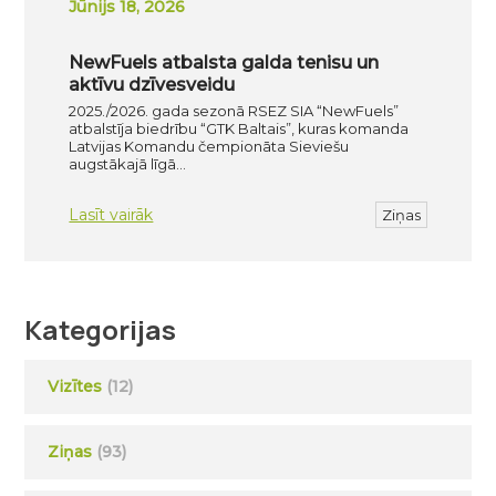
Jūnijs 18, 2026
NewFuels atbalsta galda tenisu un
aktīvu dzīvesveidu
2025./2026. gada sezonā RSEZ SIA “NewFuels”
atbalstīja biedrību “GTK Baltais”, kuras komanda
Latvijas Komandu čempionāta Sieviešu
augstākajā līgā…
Lasīt vairāk
Ziņas
Kategorijas
Vizītes
(12)
Ziņas
(93)