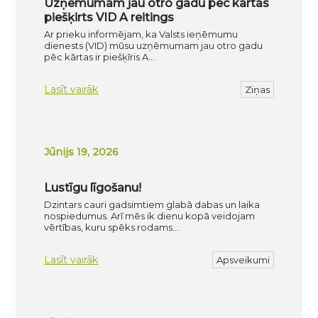
Uzņēmumam jau otro gadu pēc kārtas
piešķirts VID A reitings
Ar prieku informējam, ka Valsts ieņēmumu
dienests (VID) mūsu uzņēmumam jau otro gadu
pēc kārtas ir piešķīris A…
Lasīt vairāk
Ziņas
Jūnijs 19, 2026
Lustīgu līgošanu!
Dzintars cauri gadsimtiem glabā dabas un laika
nospiedumus. Arī mēs ik dienu kopā veidojam
vērtības, kuru spēks rodams…
Lasīt vairāk
Apsveikumi