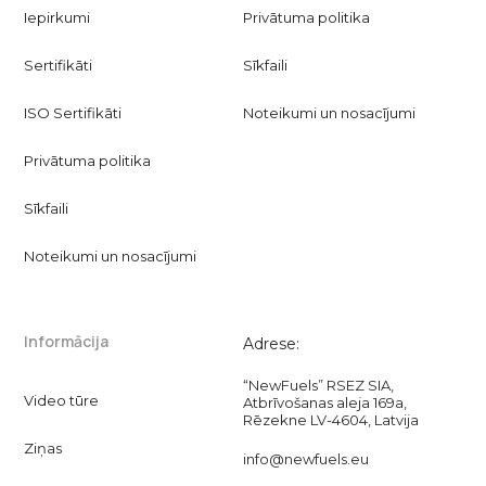
Iepirkumi
Privātuma politika
Sertifikāti
Sīkfaili
ISO Sertifikāti
Noteikumi un nosacījumi
Privātuma politika
Sīkfaili
Noteikumi un nosacījumi
Informācija
Adrese:
“NewFuels” RSEZ SIA,
Video tūre
Atbrīvošanas aleja 169a,
Rēzekne LV-4604, Latvija
Ziņas
info@newfuels.eu