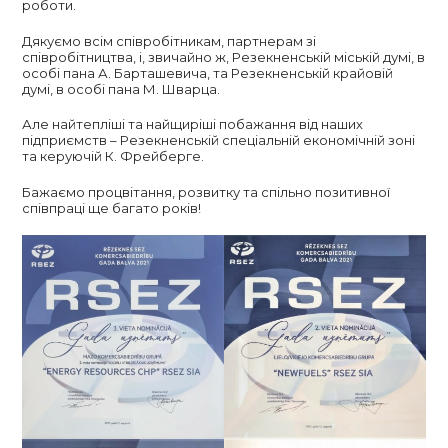
роботи.
Дякуємо всім співробітникам, партнерам зі
співробітництва, і, звичайно ж, Резекненській міській думі, в
особі пана А. Барташевича, та Резекненській крайовій
думі, в особі пана М. Шварца.
Але найтепліші та найщиріші побажання від наших
підприємств – Резекненській спеціальній економічній зоні
та керуючій К. Фрейберге.
Бажаємо процвітання, розвитку та спільно позитивної
співпраці ще багато років!