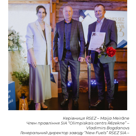
Керівниця RSEZ – Maija Meirāne
Член правління SIA “Olimpiskais centrs Rēzekne” –
Vladimirs Bogdanovs
Генеральний директор заводу “New Fuels” RSEZ SIA –