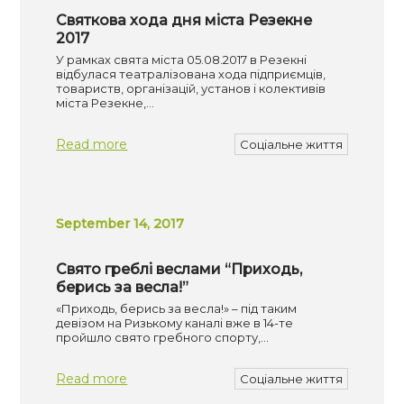
Святкова хода дня міста Резекне
2017
У рамках свята міста 05.08.2017 в Резекні
відбулася театралізована хода підприємців,
товариств, організацій, установ і колективів
міста Резекне,…
Read more
Соціальне життя
September 14, 2017
Свято греблі веслами “Приходь,
берись за весла!”
«Приходь, берись за весла!» – під таким
девізом на Ризькому каналі вже в 14-те
пройшло свято гребного спорту,…
Read more
Соціальне життя