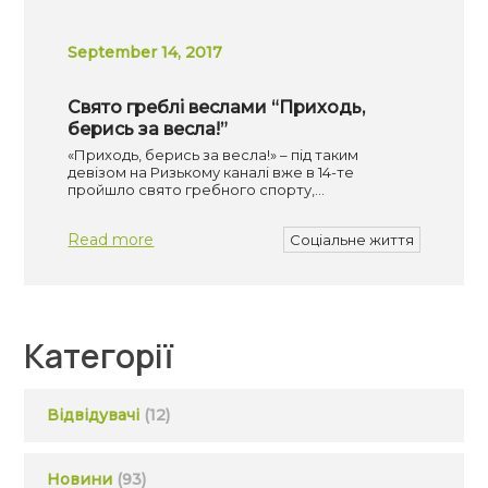
September 14, 2017
Свято греблі веслами “Приходь,
берись за весла!”
«Приходь, берись за весла!» – під таким
девізом на Ризькому каналі вже в 14-те
пройшло свято гребного спорту,…
Read more
Соціальне життя
Категорії
Відвідувачі
(12)
Новини
(93)