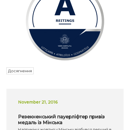
Досягнення
November 21, 2016
Резекненський пауерліфтер привіз
медаль із Мінська
Наприкінці жовтня у Мінську відбувся перший в