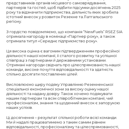
представників органів місцевого самоврядування,
партнерів та гостей, щоб підбити підсумки досягнень 2025
року та відзначити підприємства, діяльність яких зробила
істотний внесок у розвиток Резекне та Латгальського
регіону.
З гордістю повідомляємо, що компанія “NewFuels” RSEZ SIA
отримала нагороду в номінації «Партнер року», а також
отримала титул «Середнє підприємство року».
Ця висока оцінка є вагомим підтвердженням професійної
діяльності нашої компанії, її сталого розвитку та успішної
співпраці з партнерами й державними установами.
Отримані нагороди свідчать про цілеспрямованість нашої
команди, високе почуття відповідальності та здатність
спільно досягати поставлених цілей.
Висловлюємо щиру подяку Управлінню Резекненської
спеціальної економічної зони за високу оцінку нашої
діяльності та надану довіру. Також хочемо подякувати
нашим партнерам та всім співробітникам компанії, чий
професіоналізм, знання та щоденний внесок є запорукою
наших успіхів.
Ці досягнення – результат спільної роботи всієї команди.
Ми й надалі працюватимемо з таким самим рівнем
відповідальності, професіоналізму та цілеспрямованості,