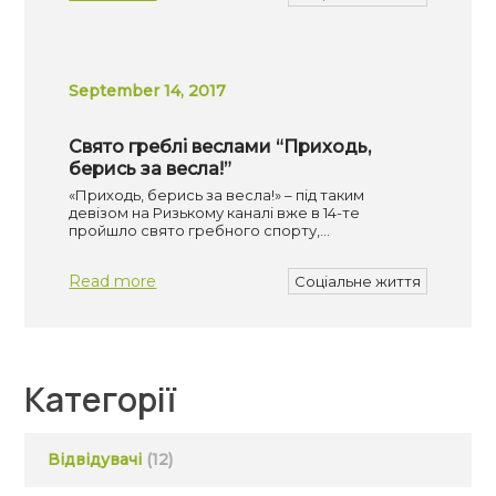
September 14, 2017
Свято греблі веслами “Приходь,
берись за весла!”
«Приходь, берись за весла!» – під таким
девізом на Ризькому каналі вже в 14-те
пройшло свято гребного спорту,…
Read more
Соціальне життя
Категорії
Відвідувачі
(12)