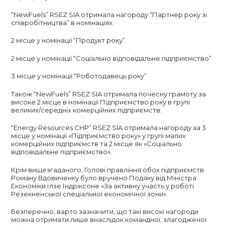
“NewFuels” RSEZ SIA отримала нагороду “Партнер року зі
співробітництва” в номінаціях:
2 місце у номінації “Продукт року”
2 місце у номінації “Соціально відповідальне підприємство”
3 місце у номінації “Роботодавець року”
Також “NewFuels” RSEZ SIA отримала почесну грамоту за
високе 2 місце в номінації Підприємство року в групі
великих/середніх комерційних підприємств.
“Energy Resources CHP” RSEZ SIA отримала нагороду за 3
місце у номінації «Підприємство року» у групі малих
комерційних підприємств та 2 місце як «Соціально
відповідальне підприємство».
Крім вищезгаданого, Голові правління обох підприємств
Роману Вдовиченку було вручено Подяку від Міністра
Економіки Ілзе Індріксоне «За активну участь у роботі
Резекненської спеціальної економічної зони».
Безперечно, варто зазначити, що такі високі нагороди
можна отримати лише внаслідок командної, злагодженої