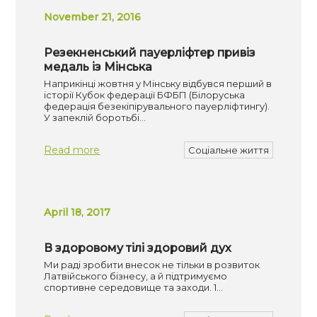
November 21, 2016
Резекненський пауерліфтер привіз
медаль із Мінська
Наприкінці жовтня у Мінську відбувся перший в
історії Кубок федерації БФБП (Білоруська
федерація безекіпірувального пауерліфтингу).
У запеклій боротьбі…
Read more
Соціальне життя
April 18, 2017
В здоровому тілі здоровий дух
Ми раді зробити внесок не тільки в розвиток
Латвійського бізнесу, а й підтримуємо
спортивне середовище та заходи. 1…