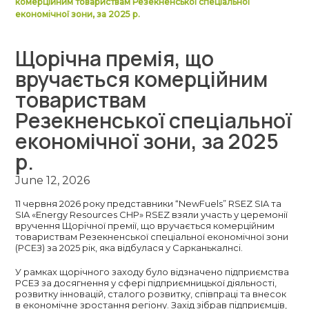
комерційним товариствам Резекненської спеціальної
економічної зони, за 2025 р.
Щорічна премія, що
вручається комерційним
товариствам
Резекненської спеціальної
економічної зони, за 2025
р.
June 12, 2026
11 червня 2026 року представники “NewFuels” RSEZ SIA та
SIA «Energy Resources CHP» RSEZ взяли участь у церемонії
вручення Щорічної премії, що вручається комерційним
товариствам Резекненської спеціальної економічної зони
(РСЕЗ) за 2025 рік, яка відбулася у Сарканькалнсі.
У рамках щорічного заходу було відзначено підприємства
РСЕЗ за досягнення у сфері підприємницької діяльності,
розвитку інновацій, сталого розвитку, співпраці та внесок
в економічне зростання регіону. Захід зібрав підприємців,