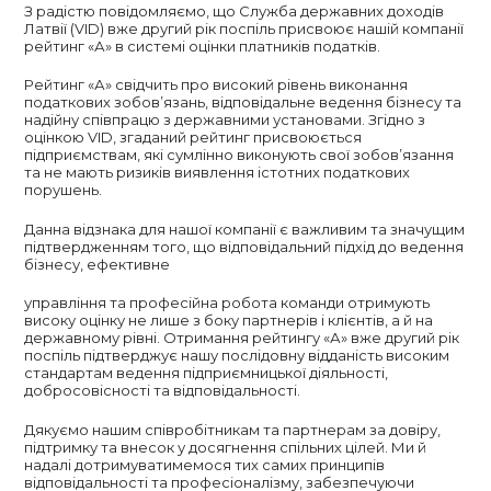
З радістю повідомляємо, що Служба державних доходів
Латвії (VID) вже другий рік поспіль присвоює нашій компанії
рейтинг «А» в системі оцінки платників податків.
Рейтинг «А» свідчить про високий рівень виконання
податкових зобов’язань, відповідальне ведення бізнесу та
надійну співпрацю з державними установами. Згідно з
оцінкою VID, згаданий рейтинг присвоюється
підприємствам, які сумлінно виконують свої зобов’язання
та не мають ризиків виявлення істотних податкових
порушень.
Данна відзнака для нашої компанії є важливим та значущим
підтвердженням того, що відповідальний підхід до ведення
бізнесу, ефективне
управління та професійна робота команди отримують
високу оцінку не лише з боку партнерів і клієнтів, а й на
державному рівні. Отримання рейтингу «А» вже другий рік
поспіль підтверджує нашу послідовну відданість високим
стандартам ведення підприємницької діяльності,
добросовісності та відповідальності.
Дякуємо нашим співробітникам та партнерам за довіру,
підтримку та внесок у досягнення спільних цілей. Ми й
надалі дотримуватимемося тих самих принципів
відповідальності та професіоналізму, забезпечуючи