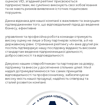
оцінкою VID, згаданий рейтинг присвоюється
підприємствам, які сумлінно виконують свої зобов’язання
та не мають ризиків виявлення істотних податкових
порушень.
Данна відзнака для нашої компанії є важливим та значущим
підтвердженням того, що відповідальний підхід до ведення
бізнесу, ефективне
управління та професійна робота команди отримують
високу оцінку не лише з боку партнерів і клієнтів, а й на
державному рівні. Отримання рейтингу «А» вже другий рік
поспіль підтверджує нашу послідовну відданість високим
стандартам ведення підприємницької діяльності,
добросовісності та відповідальності.
Дякуємо нашим співробітникам та партнерам за довіру,
підтримку та внесок у досягнення спільних цілей. Ми й
надалі дотримуватимемося тих самих принципів
відповідальності та професіоналізму, забезпечуючи
високу якість нашої продукції, надійність співпраці та
сталий розвиток компанії.