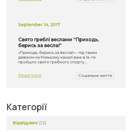
September 14, 2017
Свято греблі веслами “Приходь,
берись за весла!”
«Приходь, берись за весла!» – під таким
девізом на Ризькому каналі вже в 14-те
пройшло свято гребного спорту,…
Read more
Соціальне життя
Категорії
Відвідувачі
(12)