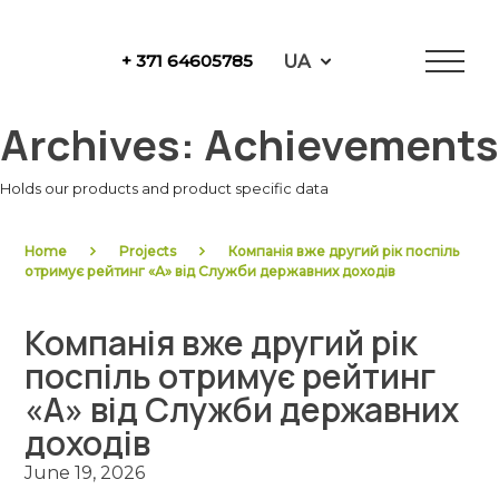
Skip
to
UA
+ 371 64605785
content
NewFuels
Archives:
Achievements
Holds our products and product specific data
Home
Projects
Компанія вже другий рік поспіль
отримує рейтинг «А» від Служби державних доходів
Компанія вже другий рік
поспіль отримує рейтинг
«А» від Служби державних
доходів
June 19, 2026