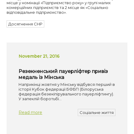
місце у номінації «Підприємство року» у групі малих
комерційних підприємств та 2 місце як «Соціально
відповідальне підприємство».
Досягнення CHP
November 21, 2016
Резекненський пауерліфтер привіз
медаль із Мінська
Наприкінці жовтня у Мінську відбувся перший в
історії Кубок федерації БФБП (Білоруська
федерація безекіпірувального пауерліфтингу).
У запеклій боротьбі…
Read more
Соціальне життя