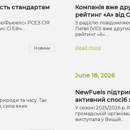
ість стандартам
Компанія вже дру
рейтинг «А» від
«НьюФьюелс» РСЕЗ СІЯ
З радістю повідомляє
ис Сі Ейч…
Латвії (VID) вже друг
рейтинг «А»…
Read more
Новини
June 18, 2026
NewFuels підтрим
активний спосіб
рироди та часу. Так
, сила яких
У сезоні 2025/2026 р.
громадській організаці
виступала у Вищій…