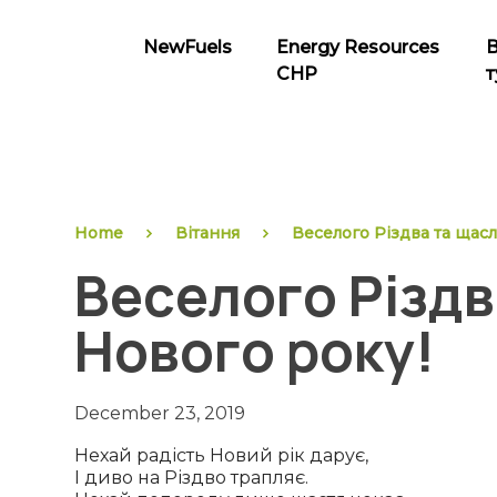
Skip
to
NewFuels
Energy Resources
content
CHP
т
NewFuels
Home
Вітання
Веселого Різдва та щас
Веселого Різдв
Нового року!
December 23, 2019
Нехай радість Новий рік дарує,
І диво на Різдво трапляє.