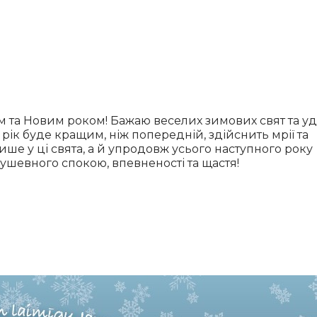
 та Новим роком! Бажаю веселих зимових свят та уд
рік буде кращим, ніж попередній, здійснить мрії та
лише у ці свята, а й упродовж усього наступного року
душевного спокою, впевненості та щастя!