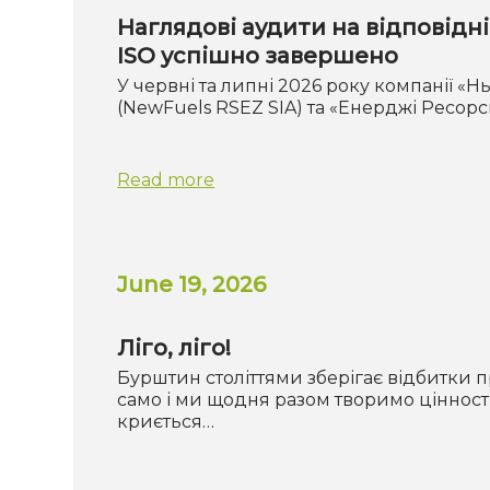
Наглядові аудити на відповідн
ISO успішно завершено
У червні та липні 2026 року компанії 
(NewFuels RSEZ SIA) та «Енерджі Ресорс
Read more
June 19, 2026
Ліго, ліго!
Бурштин століттями зберігає відбитки п
само і ми щодня разом творимо цінності
криється…