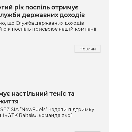
гий рік поспіль отримує
 Служби державних доходів
мо, що Служба державних доходів
ий рік поспіль присвоює нашій компанії
Новини
ує настільний теніс та
 життя
 RSEZ SIA “NewFuels” надали підтримку
ї «GTK Baltais», команда якої