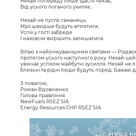
Нехай попереду лише щастя чекає,
Від усього поганого ухиляє.
Нехай не пустіє гаманець,
Мрії швидше будуть втілятися,
Успіх у гості забреде
І назовсім вирішить залишатися.
Вітаю з найочікуванішими святами — Різдвом
протягом усього наступного року. Нехай цей 
увінчає успіхом майбутні зусилля. Нехай не 
близькі та рідні люди будуть поряд. Бажаю 
З повагою,
Роман Вдовіченко
Голова правління
NewFuels RSEZ SIA
Energy Resources CHP RSEZ SIA