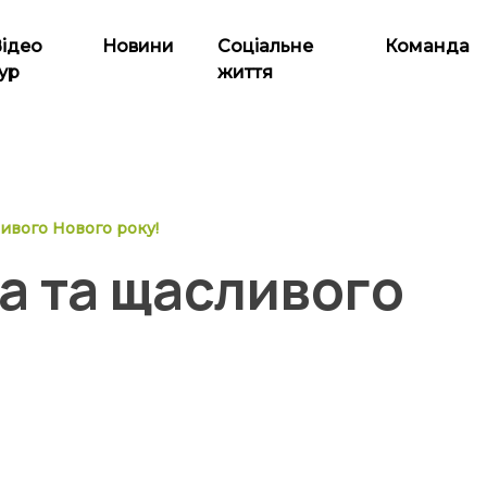
Відео
Новини
Соціальне
Команда
ур
життя
ливого Нового року!
а та щасливого