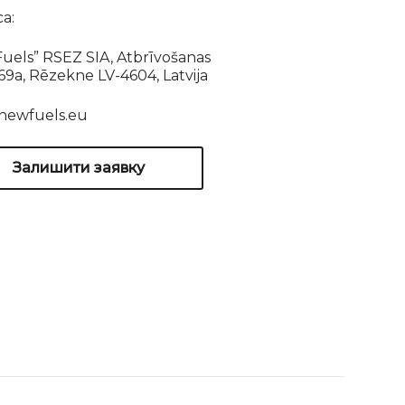
а:
uels” RSEZ SIA, Atbrīvošanas
169a, Rēzekne LV-4604, Latvija
newfuels.eu
Залишити заявку