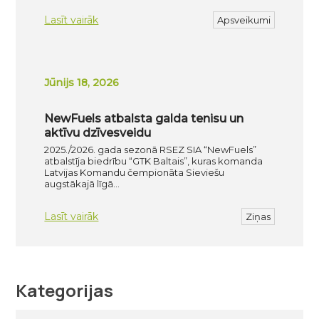
Lasīt vairāk
Apsveikumi
Jūnijs 18, 2026
NewFuels atbalsta galda tenisu un
aktīvu dzīvesveidu
2025./2026. gada sezonā RSEZ SIA “NewFuels”
atbalstīja biedrību “GTK Baltais”, kuras komanda
Latvijas Komandu čempionāta Sieviešu
augstākajā līgā…
Lasīt vairāk
Ziņas
Kategorijas