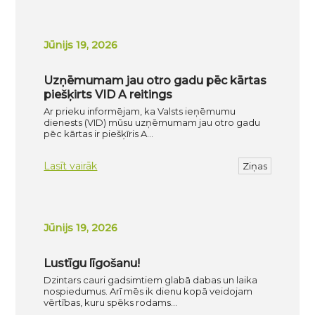
Jūnijs 19, 2026
Uzņēmumam jau otro gadu pēc kārtas
piešķirts VID A reitings
Ar prieku informējam, ka Valsts ieņēmumu
dienests (VID) mūsu uzņēmumam jau otro gadu
pēc kārtas ir piešķīris A…
Lasīt vairāk
Ziņas
Jūnijs 19, 2026
Lustīgu līgošanu!
Dzintars cauri gadsimtiem glabā dabas un laika
nospiedumus. Arī mēs ik dienu kopā veidojam
vērtības, kuru spēks rodams…