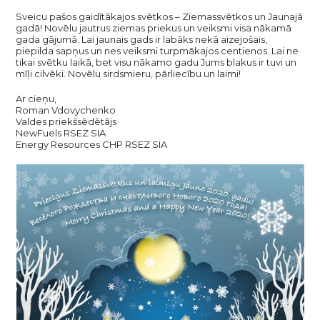
Sveicu pašos gaidītākajos svētkos – Ziemassvētkos un Jaunajā
gadā! Novēlu jautrus ziemas priekus un veiksmi visa nākamā
gada gājumā. Lai jaunais gads ir labāks nekā aizejošais,
piepilda sapņus un nes veiksmi turpmākajos centienos. Lai ne
tikai svētku laikā, bet visu nākamo gadu Jums blakus ir tuvi un
mīļi cilvēki. Novēlu sirdsmieru, pārliecību un laimi!
Ar cieņu,
Roman Vdovychenko
Valdes priekšsēdētājs
NewFuels RSEZ SIA
Energy Resources CHP RSEZ SIA