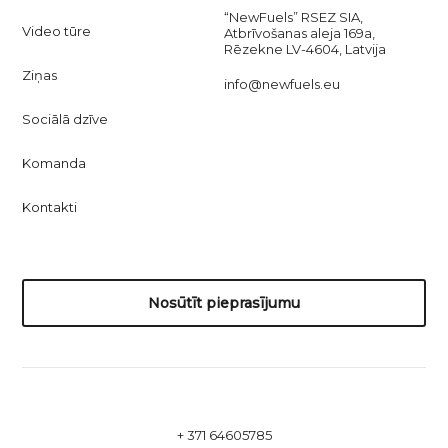
“NewFuels” RSEZ SIA,
Video tūre
Atbrīvošanas aleja 169a,
Rēzekne LV-4604, Latvija
Ziņas
info@newfuels.eu
Sociālā dzīve
Komanda
Kontakti
Nosūtīt pieprasījumu
+ 371 64605785