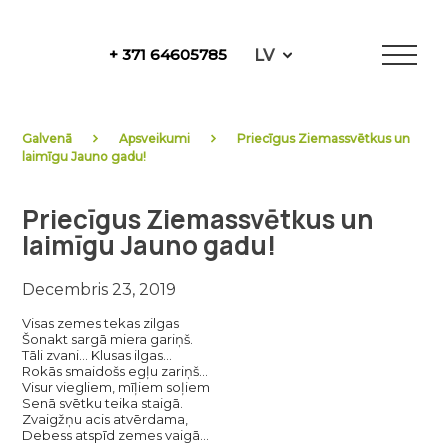
Skip
to
LV
+ 371 64605785
content
NewFuels
Galvenā
Apsveikumi
Priecīgus Ziemassvētkus un
laimīgu Jauno gadu!
Priecīgus Ziemassvētkus un
laimīgu Jauno gadu!
Decembris 23, 2019
Visas zemes tekas zilgas
Šonakt sargā miera gariņš.
Tāli zvani… Klusas ilgas…
Rokās smaidošs egļu zariņš…
Visur viegliem, mīļiem soļiem
Senā svētku teika staigā.
Zvaigžņu acis atvērdama,
Debess atspīd zemes vaigā…