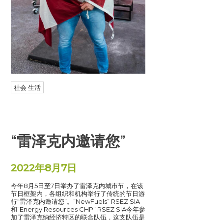
社会 生活
“雷泽克内邀请您”
2022年8月7日
今年8月5日至7日举办了雷泽克内城市节，在该
节日框架内，各组织和机构举行了传统的节日游
行“雷泽克内邀请您”。”NewFuels” RSEZ SIA
和”Energy Resources CHP” RSEZ SIA今年参
加了雷泽克纳经济特区的联合队伍，这支队伍是