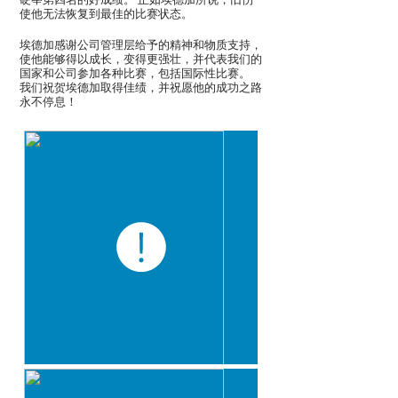
使他无法恢复到最佳的比赛状态。
埃德加感谢公司管理层给予的精神和物质支持，
使他能够得以成长，变得更强壮，并代表我们的
国家和公司参加各种比赛，包括国际性比赛。
我们祝贺埃德加取得佳绩，并祝愿他的成功之路
永不停息！