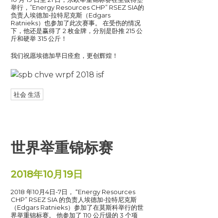
举行，”Energy Resources CHP” RSEZ SIA的
负责人埃德加•拉特尼克斯（Edgars
Ratnieks）也参加了此次赛事。 在受伤的情况
下，他还是赢得了 2 枚金牌，分别是卧推 215 公
斤和硬举 315 公斤！
我们祝愿埃德加早日痊愈，更创辉煌！
社会 生活
世界举重锦标赛
2018年10月19日
2018 年10月4日-7日， “Energy Resources
CHP” RSEZ SIA 的负责人埃德加•拉特尼克斯
（Edgars Ratnieks）参加了在莫斯科举行的世
界举重锦标赛。 他参加了 110 公斤级的 3 个项