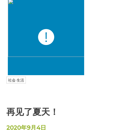
社会 生活
再见了夏天！
2020年9月4日