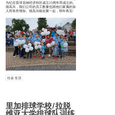
为纪念雷泽克纳经济特区成立25周年而成立的。
很高兴，我们公司的员工数量也因他们家属的加
入而有所增加。很高兴能在聚一起，明年再见!
社会 生活
里加排球学校/拉脱
维亚大学排球队训练