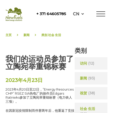
Skip
to
CN
+ 371 64605785
content
NewFuels
主页
新闻
类别
社会 生活
类别
我们的运动员参加了
立陶宛举重锦标赛
访问
(12)
新闻
(93)
2023年4月23日
2023年4月20日至22日，”Energy Resources
祝贺
(38)
CHP” RSEZ SIA热电厂的操作员Edgars
Ratnieks参加了立陶宛举重锦标赛（电力铁人
三项）。
社会 生活
在因新冠疫情限制而停赛两年后，他重返了竞技