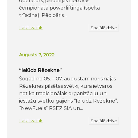
operators, piedalījās Lietuvas
čempionātā powerliftingā (spēka
trīscīņa). Pēc pāris...
Lasīt vairāk
Sociālā dzīve
Augusts 7, 2022
“Ielūdz Rēzekne”
Šogad no 05. – 07. augustam norisinājās
Rēzeknes pilsētas svētki, kura ietvaros
notika tradicionālais organizāciju un
iestāžu svētku gājiens “Ielūdz Rēzekne”.
“NewFuels” RSEZ SIA un...
Lasīt vairāk
Sociālā dzīve