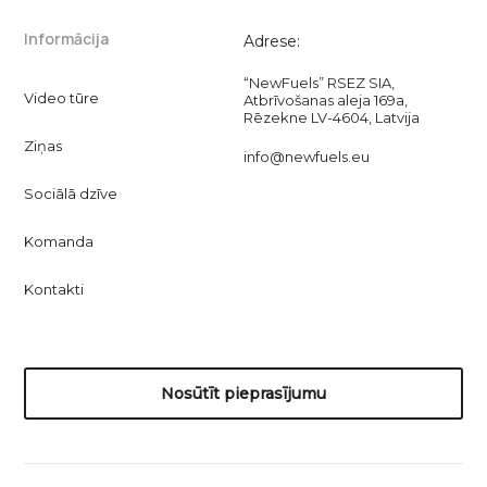
Informācija
Adrese:
“NewFuels” RSEZ SIA,
Video tūre
Atbrīvošanas aleja 169a,
Rēzekne LV-4604, Latvija
Ziņas
info@newfuels.eu
Sociālā dzīve
Komanda
Kontakti
Nosūtīt pieprasījumu