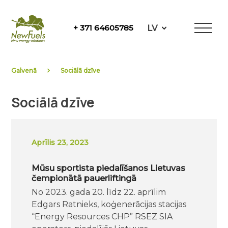
Skip
to
LV
+ 371 64605785
content
NewFuels
Galvenā
Sociālā dzīve
Sociālā dzīve
Aprīlis 23, 2023
Mūsu sportista piedalīšanos Lietuvas
čempionātā pauerliftingā
No 2023. gada 20. līdz 22. aprīlim
Edgars Ratnieks, koģenerācijas stacijas
“Energy Resources CHP” RSEZ SIA