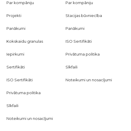
Par kompāniju
Par kompāniju
Projekti
Stacijas būvniecība
Panākumi
Panākumi
Kokskaidu granulas
ISO Sertifikāti
Iepirkumi
Privātuma politika
Sertifikāti
Sīkfaili
ISO Sertifikāti
Noteikumi un nosacījumi
Privātuma politika
Sīkfaili
Noteikumi un nosacījumi