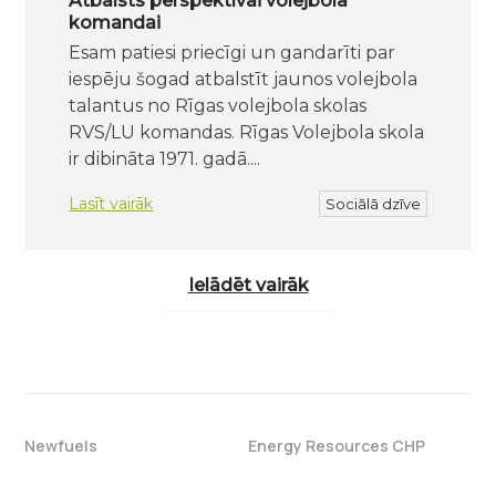
Atbalsts perspektīvai volejbola
komandai
Esam patiesi priecīgi un gandarīti par
iespēju šogad atbalstīt jaunos volejbola
talantus no Rīgas volejbola skolas
RVS/LU komandas. Rīgas Volejbola skola
ir dibināta 1971. gadā....
Lasīt vairāk
Sociālā dzīve
Ielādēt vairāk
Newfuels
Energy Resources CHP