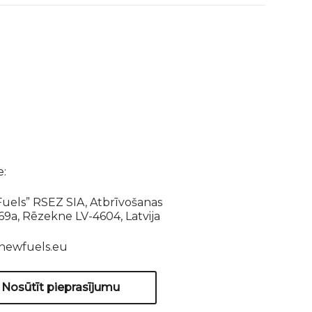
e:
uels” RSEZ SIA, Atbrīvošanas
169a, Rēzekne LV-4604, Latvija
newfuels.eu
Nosūtīt pieprasījumu