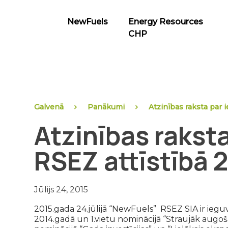
Skip
to
NewFuels
Energy Resources
content
CHP
NewFuels
Galvenā
Panākumi
Atzinības raksta par 
Atzinības rakst
RSEZ attīstībā 
Jūlijs 24, 2015
2015.gada 24.jūlijā “NewFuels” RSEZ SIA ir iegu
2014.gadā un 1.vietu nominācijā “Straujāk augoš