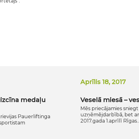
rtētājs”.
Aprīlis 18, 2017
 izcīna medaļu
Veselā miesā – ves
Mēs priecājamies sniegt 
uzņēmējdarbībā, bet ar
ievijas Pauerliftinga
2017.gada 1.aprīlī Rīgas
 sportistam