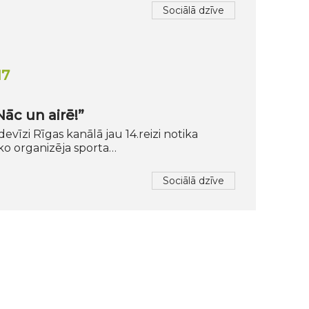
Sociālā dzīve
17
Nāc un airē!”
devīzi Rīgas kanālā jau 14.reizi notika
 ko organizēja sporta…
Sociālā dzīve