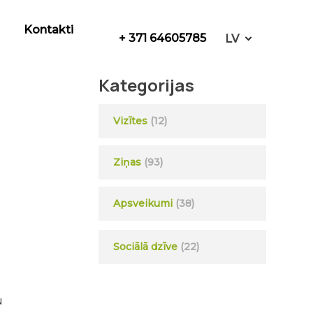
Kontakti
+ 371 64605785
LV
Kategorijas
Vizītes
(12)
Ziņas
(93)
Apsveikumi
(38)
Sociālā dzīve
(22)
u