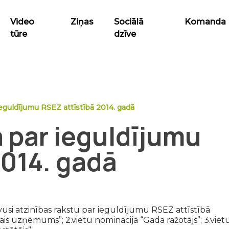
Video
Ziņas
Sociālā
Komanda
tūre
dzīve
ieguldījumu RSEZ attīstībā 2014. gadā
a par ieguldījumu
2014. gadā
vusi atzinības rakstu par ieguldījumu RSEZ attīstībā
ais uzņēmums”; 2.vietu nominācijā “Gada ražotājs”; 3.viet