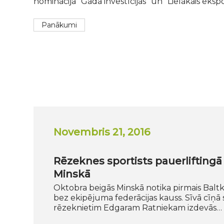
nominācijā “Gada investīcijas” un “Lielākais ekspo
Panākumi
Novembris 21, 2016
Rēzeknes sportists pauerliftingā
Minskā
Oktobra beigās Minskā notika pirmais Baltkr
bez ekipējuma federācijas kauss. Sīvā cīņā
rēzeknietim Edgaram Ratniekam izdevās…