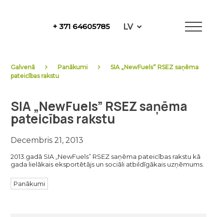
Skip
to
LV
+ 371 64605785
content
NewFuels
Galvenā
Panākumi
SIA „NewFuels” RSEZ saņēma
pateicības rakstu
SIA „NewFuels” RSEZ saņēma
pateicības rakstu
Decembris 21, 2013
2013.gadā SIA „NewFuels” RSEZ saņēma pateicības rakstu kā
gada lielākais eksportētājs un sociāli atbildīgākais uzņēmums.
Panākumi