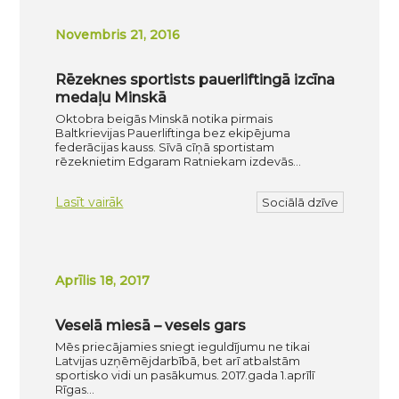
Novembris 21, 2016
Rēzeknes sportists pauerliftingā izcīna
medaļu Minskā
Oktobra beigās Minskā notika pirmais
Baltkrievijas Pauerliftinga bez ekipējuma
federācijas kauss. Sīvā cīņā sportistam
rēzeknietim Edgaram Ratniekam izdevās…
Lasīt vairāk
Sociālā dzīve
Aprīlis 18, 2017
Veselā miesā – vesels gars
Mēs priecājamies sniegt ieguldījumu ne tikai
Latvijas uzņēmējdarbībā, bet arī atbalstām
sportisko vidi un pasākumus. 2017.gada 1.aprīlī
Rīgas…