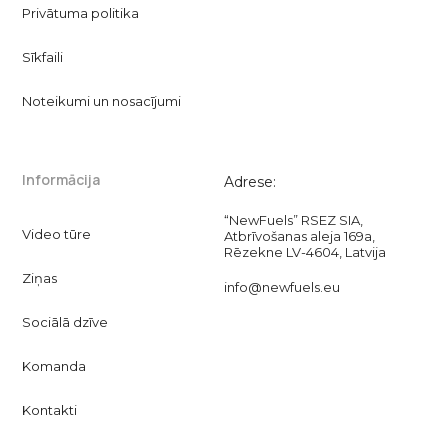
Privātuma politika
Sīkfaili
Noteikumi un nosacījumi
Informācija
Adrese:
“NewFuels” RSEZ SIA,
Video tūre
Atbrīvošanas aleja 169a,
Rēzekne LV-4604, Latvija
Ziņas
info@newfuels.eu
Sociālā dzīve
Komanda
Kontakti