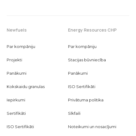
Newfuels
Energy Resources CHP
Par kompāniju
Par kompāniju
Projekti
Stacijas būvniecība
Panākumi
Panākumi
Kokskaidu granulas
ISO Sertifikāti
Iepirkumi
Privātuma politika
Sertifikāti
Sīkfaili
ISO Sertifikāti
Noteikumi un nosacījumi