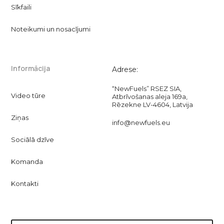
Sīkfaili
Noteikumi un nosacījumi
Informācija
Adrese:
“NewFuels” RSEZ SIA,
Video tūre
Atbrīvošanas aleja 169a,
Rēzekne LV-4604, Latvija
Ziņas
info@newfuels.eu
Sociālā dzīve
Komanda
Kontakti