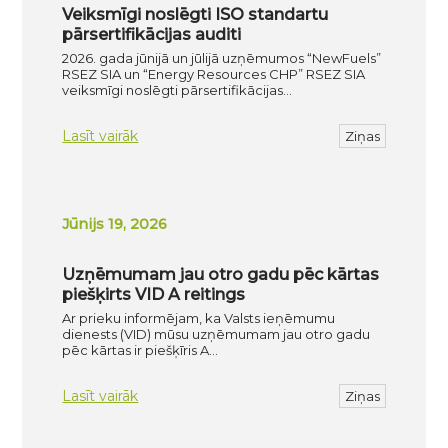
Veiksmīgi noslēgti ISO standartu
pārsertifikācijas auditi
2026. gada jūnijā un jūlijā uzņēmumos “NewFuels”
RSEZ SIA un “Energy Resources CHP” RSEZ SIA
veiksmīgi noslēgti pārsertifikācijas…
Lasīt vairāk
Ziņas
Jūnijs 19, 2026
Uzņēmumam jau otro gadu pēc kārtas
piešķirts VID A reitings
Ar prieku informējam, ka Valsts ieņēmumu
dienests (VID) mūsu uzņēmumam jau otro gadu
pēc kārtas ir piešķīris A…
Lasīt vairāk
Ziņas