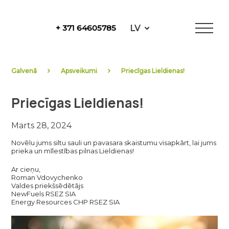
Skip
to
LV
+ 371 64605785
content
NewFuels
Galvenā
Apsveikumi
Priecīgas Lieldienas!
Priecīgas Lieldienas!
Marts 28, 2024
Novēlu jums siltu sauli un pavasara skaistumu visapkārt, lai jums
prieka un mīlestības pilnas Lieldienas!
Ar cieņu,
Roman Vdovychenko
Valdes priekšsēdētājs
NewFuels RSEZ SIA
Energy Resources CHP RSEZ SIA