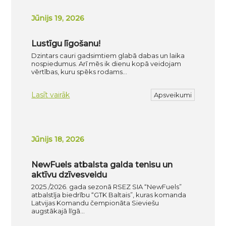
Jūnijs 19, 2026
Lustīgu līgošanu!
Dzintars cauri gadsimtiem glabā dabas un laika
nospiedumus. Arī mēs ik dienu kopā veidojam
vērtības, kuru spēks rodams…
Lasīt vairāk
Apsveikumi
Jūnijs 18, 2026
NewFuels atbalsta galda tenisu un
aktīvu dzīvesveidu
2025./2026. gada sezonā RSEZ SIA “NewFuels”
atbalstīja biedrību “GTK Baltais”, kuras komanda
Latvijas Komandu čempionāta Sieviešu
augstākajā līgā…