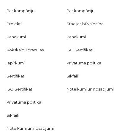
Par kompāniju
Par kompāniju
Projekti
Stacijas būvniecība
Panākumi
Panākumi
Kokskaidu granulas
ISO Sertifikāti
Iepirkumi
Privātuma politika
Sertifikāti
Sīkfaili
ISO Sertifikāti
Noteikumi un nosacījumi
Privātuma politika
Sīkfaili
Noteikumi un nosacījumi