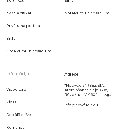
Sertifikāti
Sīkfaili
ISO Sertifikāti
Noteikumi un nosacījumi
Privātuma politika
Sīkfaili
Noteikumi un nosacījumi
Informācija
Adrese:
“NewFuels” RSEZ SIA,
Video tūre
Atbrīvošanas aleja 169a,
Rēzekne LV-4604, Latvija
Ziņas
info@newfuels.eu
Sociālā dzīve
Komanda