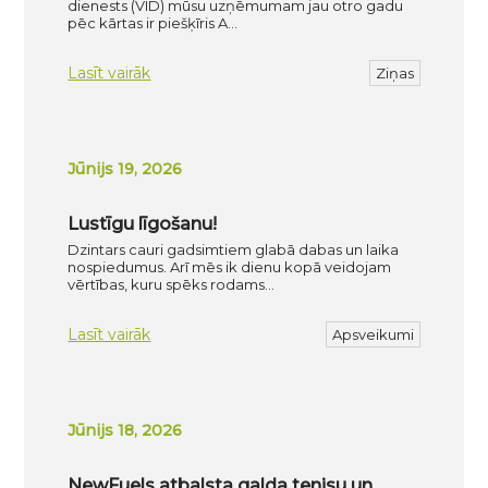
dienests (VID) mūsu uzņēmumam jau otro gadu
pēc kārtas ir piešķīris A…
Lasīt vairāk
Ziņas
Jūnijs 19, 2026
Lustīgu līgošanu!
Dzintars cauri gadsimtiem glabā dabas un laika
nospiedumus. Arī mēs ik dienu kopā veidojam
vērtības, kuru spēks rodams…
Lasīt vairāk
Apsveikumi
Jūnijs 18, 2026
NewFuels atbalsta galda tenisu un