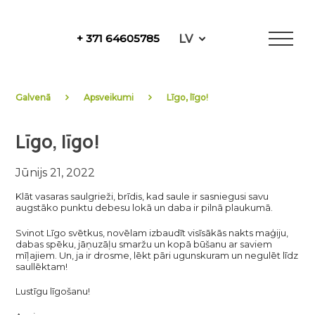
Skip
to
LV
+ 371 64605785
content
NewFuels
Galvenā
Apsveikumi
Līgo, līgo!
Līgo, līgo!
Jūnijs 21, 2022
Klāt vasaras saulgrieži, brīdis, kad saule ir sasniegusi savu
augstāko punktu debesu lokā un daba ir pilnā plaukumā.
Svinot Līgo svētkus, novēlam izbaudīt visīsākās nakts maģiju,
dabas spēku, jāņuzāļu smaržu un kopā būšanu ar saviem
mīļajiem. Un, ja ir drosme, lēkt pāri ugunskuram un negulēt līdz
saullēktam!
Lustīgu līgošanu!