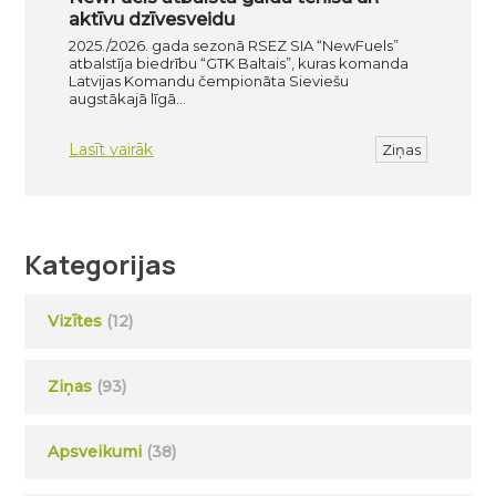
aktīvu dzīvesveidu
2025./2026. gada sezonā RSEZ SIA “NewFuels”
atbalstīja biedrību “GTK Baltais”, kuras komanda
Latvijas Komandu čempionāta Sieviešu
augstākajā līgā…
Lasīt vairāk
Ziņas
Kategorijas
Vizītes
(12)
Ziņas
(93)
Apsveikumi
(38)