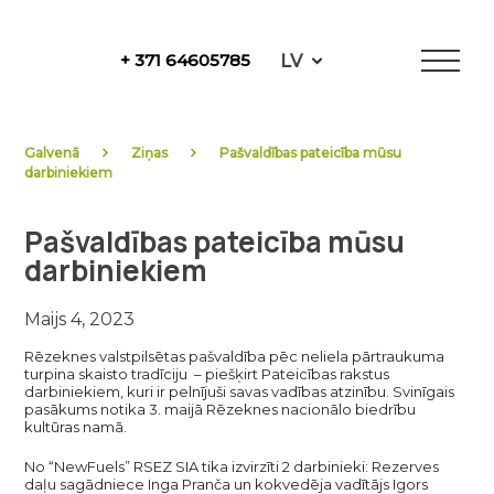
Skip
to
LV
+ 371 64605785
content
NewFuels
Galvenā
Ziņas
Pašvaldības pateicība mūsu
darbiniekiem
Pašvaldības pateicība mūsu
darbiniekiem
Maijs 4, 2023
Rēzeknes valstpilsētas pašvaldība pēc neliela pārtraukuma
turpina skaisto tradīciju – piešķirt Pateicības rakstus
darbiniekiem, kuri ir pelnījuši savas vadības atzinību. Svinīgais
pasākums notika 3. maijā Rēzeknes nacionālo biedrību
kultūras namā.
No “NewFuels” RSEZ SIA tika izvirzīti 2 darbinieki: Rezerves
daļu sagādniece Inga Pranča un kokvedēja vadītājs Igors