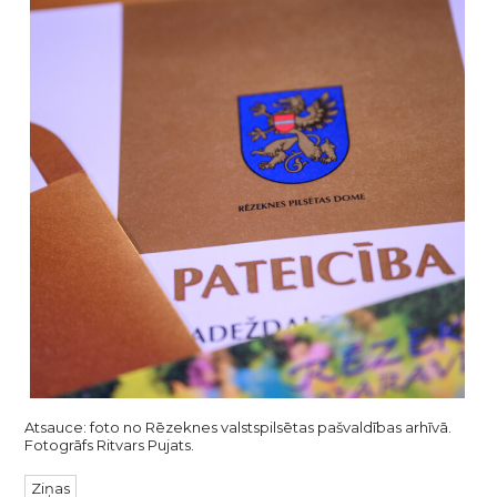
Atsauce: foto no Rēzeknes valstspilsētas pašvaldības arhīvā.
Fotogrāfs Ritvars Pujats.
Ziņas