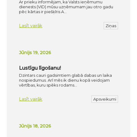
Ar prieku informējam, ka Valsts ieņēmumu
dienests (VID) mūsu uzņēmumam jau otro gadu
pēc kārtas ir piešķīris A…
Lasīt vairāk
Ziņas
Jūnijs 19, 2026
Lustīgu līgošanu!
Dzintars cauri gadsimtiem glabā dabas un laika
nospiedumus. Arī mēs ik dienu kopā veidojam
vērtības, kuru spēks rodams…
Lasīt vairāk
Apsveikumi
Jūnijs 18, 2026