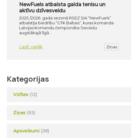
NewFuels atbalsta galda tenisu un
aktīvu dzīvesveidu
2025./2026. gada sezonā RSEZ SIA “NewFuels”
atbalstīja biedrību “GTK Baltais”, kuras komanda
Latvijas Komandu čempionāta Sieviešu
augstākajā līgā…
Lasīt vairāk
Ziņas
Kategorijas
Vizītes
(12)
Ziņas
(93)
Apsveikumi
(38)