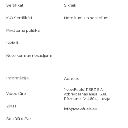
Sertifikāti
Sīkfaili
ISO Sertifikāti
Noteikumi un nosacījumi
Privātuma politika
Sīkfaili
Noteikumi un nosacījumi
Informācija
Adrese:
“NewFuels” RSEZ SIA,
Video tūre
Atbrīvošanas aleja 169a,
Rēzekne LV-4604, Latvija
Ziņas
info@newfuels.eu
Sociālā dzīve